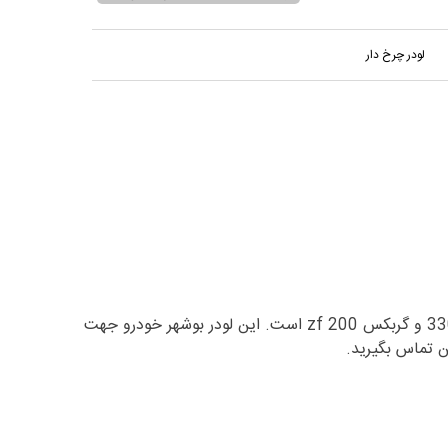
لودر چرخ دار
لودر 5 تن بوشهر خودرو سری BK958 در مجموعه شاپور سنگین موجود می باشد. لودر 5 تن بوشهر خودرو دارای موتور کاترپیلار 3306 و گربکس zf 200 است. این لودر بوشهر خودرو جهت