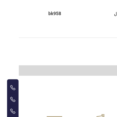
ل
bk958