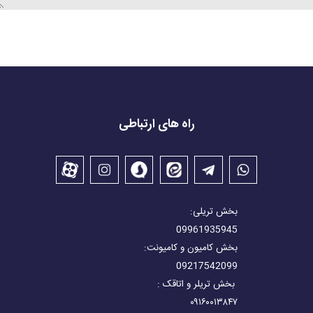
راه های ارتباطی
بخش تریلی:
09961935945
بخش کامیون و کامیونت:
09217542099
بخش تریلر و اتاقک :
۰۹۱۶۰۰۱۳۸۴۷