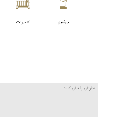
جرثقیل
کامیونت