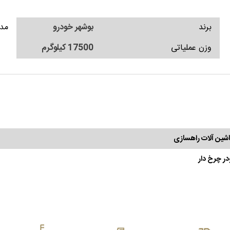
برند
بوشهر خودرو
مد
وزن عملیاتی
17500 کیلوگرم
شین آلات راهسازی
در چرخ دار