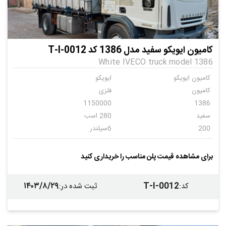
کامیون ایویکو سفید مدل 1386 کد T-I-0012
White IVECO truck model 1386
کامیون ایویکو
ایویکو
کامیون
فلزی
1150000
1386
سفید
280 اسب
200
6سیلندر
دنده ای
10
باری
ایویکو
برای مشاهده قیمت پلن مناسب را خریداری کنید
فلزی
فلزی
ندارد
۱۴۰۳/۸/۲۹
T-I-0012
کد
:
ثبت شده در
: