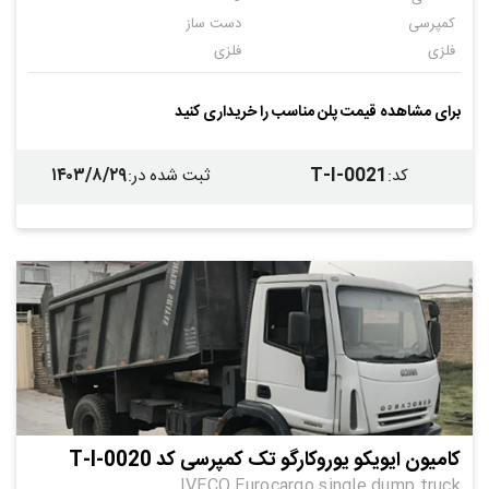
کمپرسی
دست ساز
فلزی
فلزی
ندارد
برای مشاهده قیمت پلن مناسب را خریداری کنید
۱۴۰۳/۸/۲۹
T-I-0021
کد
:
ثبت شده در
:
کامیون ایویکو یوروکارگو تک کمپرسی کد T-I-0020
IVECO Eurocargo single dump truck