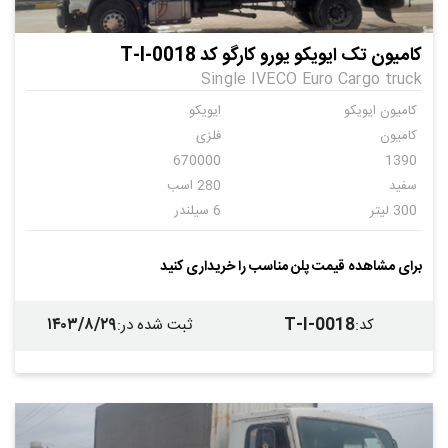
کامیون تک ایویکو یورو کارگو کد T-I-0018
Single IVECO Euro Cargo truck
کامیون ایویکو
ایویکو
کامیون
فلزی
670000
1390
سفید
280 اسب
300 لیتر
6 سیلندر
دنده ای
8
اتاق باری
اتاق سازان
برای مشاهده قیمت پلن مناسب را خریداری کنید
فلزی
چوبی و فلزی
ندارد
۱۴۰۳/۸/۲۹
T-I-0018
کد
:
ثبت شده در
: