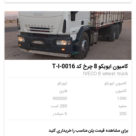
کامیون ایویکو 8 چرخ کد T-I-0016
IVECO 8 wheel truck
کامیون ایویکو
ایویکو
کامیون
فلزی
900000
1390
سفید
280 اسب
200
6 سیلندر
دنده ای
10
باری
ایویکو
برای مشاهده قیمت پلن مناسب را خریداری کنید