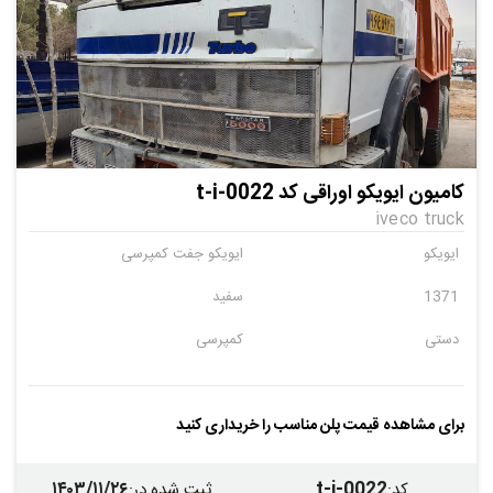
کامیون ایویکو اوراقی کد t-i-0022
iveco truck
ایویکو
ایویکو جفت کمپرسی
1371
سفید
دستی
کمپرسی
برای مشاهده قیمت پلن مناسب را خریداری کنید
۱۴۰۳/۱۱/۲۶
t-i-0022
کد
:
ثبت شده در
: