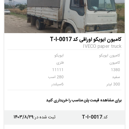
کامیون ایویکو اوراقی کد T-I-0017
IVECO paper truck
کامیون ایویکو
ایویکو
کامیون
فلزی
11111
1380
سفید
280 اسب
300 لیتر
6سیلندر
دنده ای
8
مسقف چادری
اتاق سازان
برای مشاهده قیمت پلن مناسب را خریداری کنید
فلزی
چادری
چادری
۱۴۰۳/۸/۲۹
T-I-0017
کد
:
ثبت شده در
: