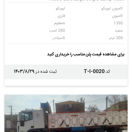
کامیون ایویکو
ایویکو
کامیون
فلزی
1390
نامعلوم
سفید
280 اسب
300 لیتر
6سیلندر
دنده ای
6
کمپرسی
اتاق سازان
برای مشاهده قیمت پلن مناسب را خریداری کنید
فلزی
فلزی
ندارد
۱۴۰۳/۸/۲۹
T-I-0020
کد
:
ثبت شده در
: