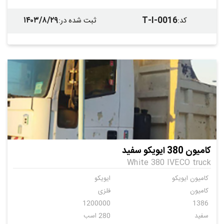
فلزی
فلزی
ندارد
۱۴۰۳/۸/۲۹
T-I-0016
کد
:
ثبت شده در
:
کامیون 380 ایویکو سفید
White 380 IVECO truck
کامیون ایویکو
ایویکو
کامیون
فلزی
1200000
1386
سفید
280 اسب