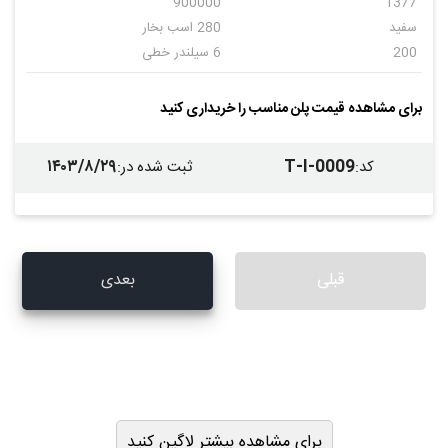
900000
1377
سفید
280 اسب بخار
200
6 سیلندر خطی
دنده ای
10
لبه دار
ایویکو
برای مشاهده قیمت پلن مناسب را خریداری کنید
اهن
اهن
ندارد
۱۴۰۳/۸/۲۹
T-I-0009
کد
:
ثبت شده در
:
قبلی
بعدی
برای مشاهده بیشتر لاگین کنید