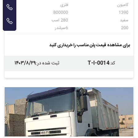
کامیون
فلزی
800000
1390
سفید
280 اسب
200
6سیلندر
دنده ای
10
کمپرسی
ایویکو
برای مشاهده قیمت پلن مناسب را خریداری کنید
فلزی
فلزی
ندارد
۱۴۰۳/۸/۲۹
T-I-0014
کد
:
ثبت شده در
: