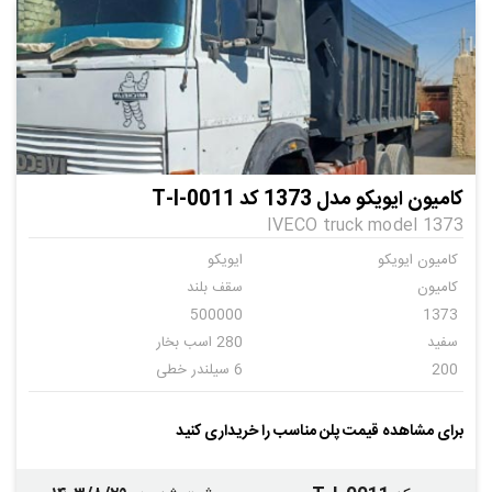
کامیون ایویکو مدل 1373 کد T-I-0011
IVECO truck model 1373
کامیون ایویکو
ایویکو
کامیون
سقف بلند
500000
1373
سفید
280 اسب بخار
200
6 سیلندر خطی
دنده ای
10
کامیون
ایویکو
برای مشاهده قیمت پلن مناسب را خریداری کنید
اهن
اهن
ندارد