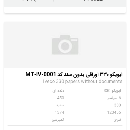
ایویکو ۳۳۰ اوراقی بدون سند کد MT-IV-0001
Iveco 330 papers without documents
ایویکو 330
دنده ای
6 سیلندر
450
330
سفید
1374
123456
فلزی
کمپرسی
ایویکو
7