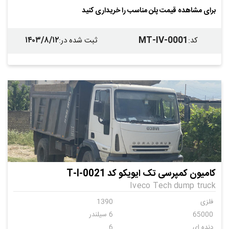
کمپرسی
دست ساز
برای مشاهده قیمت پلن مناسب را خریداری کنید
فلزی
فلزی
ندارد
۱۴۰۳/۸/۱۲
MT-IV-0001
کد
:
ثبت شده در
:
کامیون کمپرسی تک ایویکو کد T-I-0021
Iveco Tech dump truck
فلزی
1390
65000
6 سیلندر
دنده ای
6