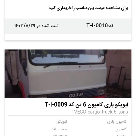
ایویکو
ایویکو
برای مشاهده قیمت پلن مناسب را خریداری کنید
اهن
اهن
ندارد
۱۴۰۳/۸/۲۹
T-I-0010
کد
:
ثبت شده در
:
ایویکو باری کامیون 6 تن کد T-I-0009
IVECO cargo truck 6 tons
کامیون باری
ایویکو
کامیون
سقف بلند