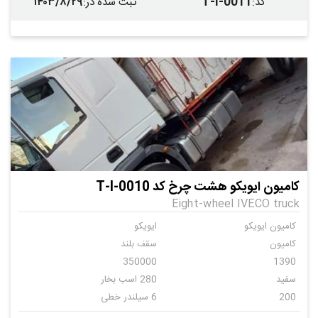
۱۴۰۳/۸/۲۹
T-I-0011
کد
:
ثبت شده در
:
کامیون ایویکو هشت چرخ کد T-I-0010
Eight-wheel IVECO truck
کامیون ایویکو
ایویکو
کامیون
سقف بلند
350000
1390
سفید
280 اسب بخار
200
6 سیلندر خطی
دنده ای
10