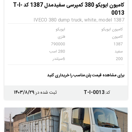
کامیون ایویکو 380 کمپرسی سفیدمدل 1387 کد T-I-
0013
IVECO 380 dump truck, white, model 1387
کامیون ایویکو
ایویکو
کامیون
فلزی
790000
1387
سفید
280 اسب
200
6سیلندر
دنده ای
10
کمپرسی
ایویکو
برای مشاهده قیمت پلن مناسب را خریداری کنید
فلزی
فلزی
ندارد
۱۴۰۳/۸/۲۹
T-I-0013
کد
:
ثبت شده در
: