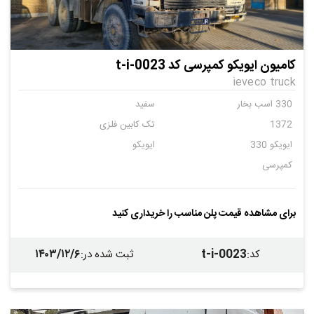
کامیون ایویکو کمپرسی کد t-i-0023
ieveco truck
330 اسب بخار
سفید
1372
تک کابین فلزی
ایویکو 330
ایویکو
کمپرسی
برای مشاهده قیمت پلن مناسب را خریداری کنید
۱۴۰۳/۱۲/۶
t-i-0023
کد
:
ثبت شده در
: