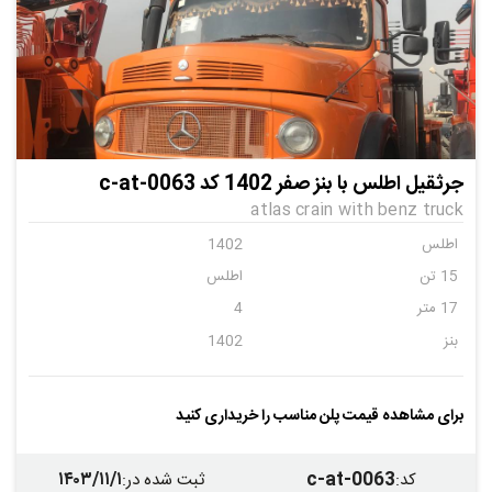
جرثقیل اطلس با بنز صفر 1402 کد c-at-0063
atlas crain with benz truck
اطلس
1402
15 تن
اطلس
17 متر
4
بنز
1402
برای مشاهده قیمت پلن مناسب را خریداری کنید
۱۴۰۳/۱۱/۱
c-at-0063
کد
:
ثبت شده در
: