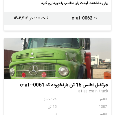
برای مشاهده قیمت پلن مناسب را خریداری کنید
۱۴۰۳/۱۱/۱
c-at-0062
کد
:
ثبت شده در
:
جرثقیل اطلس 15 تن بارنخورده کد c-at--0061
atlas crain truck
اطلس
2624 بنز
1387
15 تن
اطلس
3