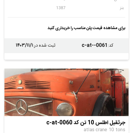
بنز
1387
برای مشاهده قیمت پلن مناسب را خریداری کنید
۱۴۰۳/۱۱/۱
c-at--0061
کد
:
ثبت شده در
:
جرثقیل اطلس 10 تن کد c-at-0060
atlas crane 10 tons