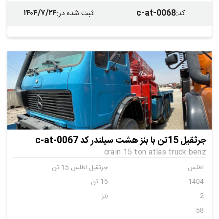
۱۴۰۴/۷/۲۴
c-at-0068
کد
:
ثبت شده در
:
جرثقیل 15تن با بنز هشت سیلندر کد c-at-0067
crain 15 ton atlas truck benz
اطلس
جرثقیل اطلس 15 تن
1404
15 تن
2
بنز
58