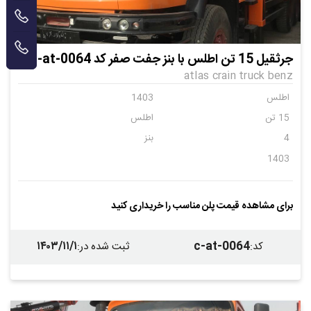
جرثقیل 15 تن اطلس با بنز جفت صفر کد c-at-0064
atlas crain truck benz
اطلس
1403
15 تن
اطلس
4
بنز
1403
برای مشاهده قیمت پلن مناسب را خریداری کنید
۱۴۰۳/۱۱/۱
c-at-0064
کد
:
ثبت شده در
: