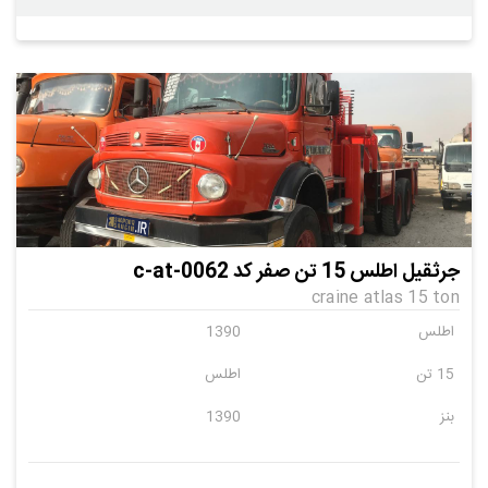
جرثقیل اطلس 15 تن صفر کد c-at-0062
craine atlas 15 ton
اطلس
1390
15 تن
اطلس
بنز
1390