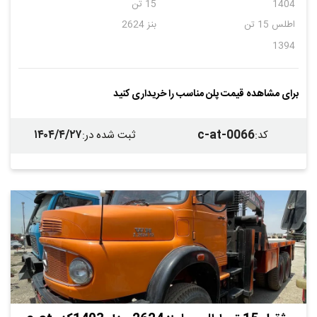
1404
15 تن
اطلس 15 تن
بنز 2624
1394
برای مشاهده قیمت پلن مناسب را خریداری کنید
۱۴۰۴/۴/۲۷
c-at-0066
کد
:
ثبت شده در
: