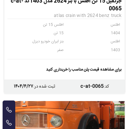
جرثقیل 15 تن اطلس با بنز 2624 مدل 1403کد c-at-
0065
atlas crain with 2624 benz truck
اطلس
اطلس 15 تن
1404
15 تن
اطلس
بنز ایران خودرو دیزل
1403
صفر
برای مشاهده قیمت پلن مناسب را خریداری کنید
۱۴۰۴/۴/۲۷
c-at-0065
کد
:
ثبت شده در
: