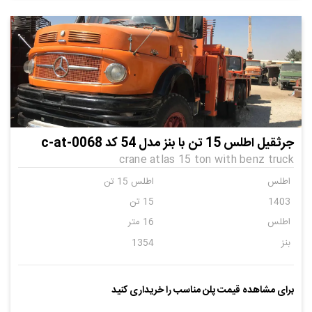
جرثقیل اطلس 15 تن با بنز مدل 54 کد c-at-0068
crane atlas 15 ton with benz truck
اطلس
اطلس 15 تن
1403
15 تن
اطلس
16 متر
بنز
1354
برای مشاهده قیمت پلن مناسب را خریداری کنید