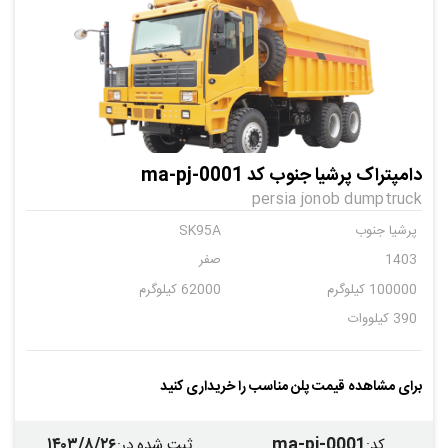
دامپتراک پرشیا جنوب کد ma-pj-0001
persia jonob dumptruck
پرشیا جنوب
SK95A
1403
صفر
100000 کیلوگرم
62000 کیلوگرم
390 کیلووات
برای مشاهده قیمت پلن مناسب را خریداری کنید
۱۴۰۳/۸/۲۶
ma-pj-0001
کد
:
ثبت شده در
: