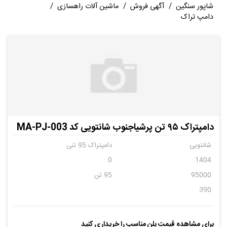
شاپور سنگین
/
آگهی فروش
/
ماشین آلات راهسازی
/
دامپ تراک
دامپتراک ۹۵ تن پرشیاجنوب شانتویی کد MA-PJ-003
شانتویی
دامپتراک 95 تنی
0
1404
95000
95 تن
390
برای مشاهده قیمت پلن مناسب را خریداری کنید