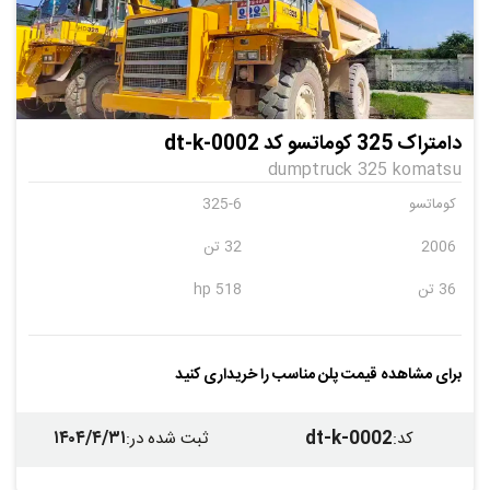
دامتراک 325 کوماتسو کد dt-k-0002
dumptruck 325 komatsu
کوماتسو
325-6
2006
32 تن
36 تن
518 hp
برای مشاهده قیمت پلن مناسب را خریداری کنید
۱۴۰۴/۴/۳۱
dt-k-0002
کد
:
ثبت شده در
: