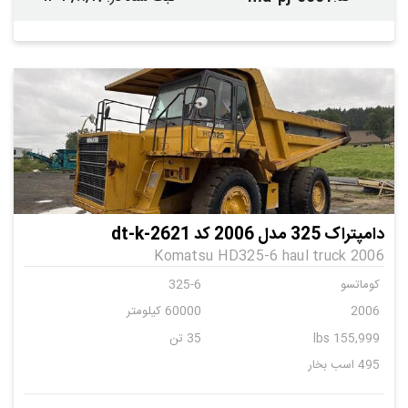
دامپتراک 325 مدل 2006 کد dt-k-2621
Komatsu HD325-6 haul truck 2006
کوماتسو
325-6
2006
60000 کیلومتر
155,999 lbs
35 تن
495 اسب بخار