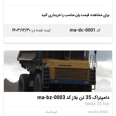
برای مشاهده قیمت پلن مناسب را خریداری کنید
۱۴۰۳/۱۲/۳۰
ma-dc-0001
کد
:
ثبت شده در
:
دامپتراک 35 تن بلاز کد ma-bz-0003
belaz 35 ton
ma-bz-0003
اتوماتیک