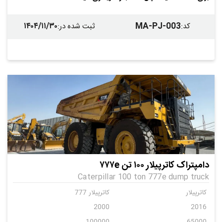
۱۴۰۴/۱۱/۳۰
MA-PJ-003
کد
:
ثبت شده در
:
دامپتراک کاترپیلار ۱۰۰ تن ۷۷۷e
Caterpillar 100 ton 777e dump truck
کاترپیلار
کاترپیلار 777
2000
2016
100000
65000