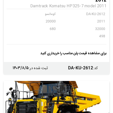
2612
Damtrack Komatsu HP325-7 model 2011
DA-KU-2612
کوماتسو
20000
2011
680
32000
498
برای مشاهده قیمت پلن مناسب را خریداری کنید
۱۴۰۳/۸/۵
DA-KU-2612
کد
:
ثبت شده در
: