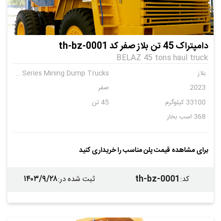
دامپتراک 45 تن بلاز صفر کد th-bz-0001
BELAZ 45 tons haul truck
بلاز
BELAZ-7547 Series Mining Dump Trucks
2023
صفر
33100 کیلوگرم
45 تن
368 اسب بخار
برای مشاهده قیمت پلن مناسب را خریداری کنید
۱۴۰۳/۹/۲۸
th-bz-0001
کد
:
ثبت شده در
: