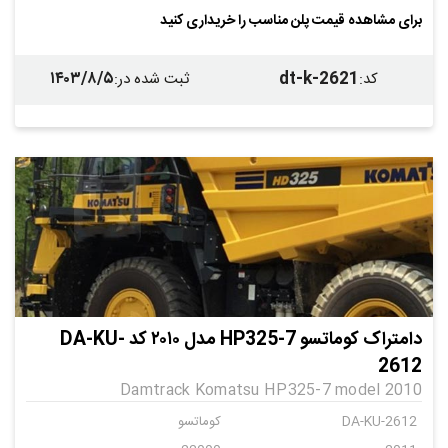
برای مشاهده قیمت پلن مناسب را خریداری کنید
۱۴۰۳/۸/۵
dt-k-2621
کد
:
ثبت شده در
:
دامتراک کوماتسو HP325-7 مدل ۲۰۱۰ کد DA-KU-
2612
Damtrack Komatsu HP325-7 model 2010
DA-KU-2612
کوماتسو