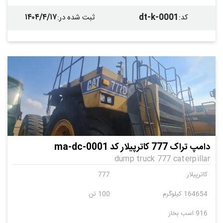
۱۴۰۴/۴/۱۷
dt-k-0001
کد
:
ثبت شده در
:
دامپ تراک 777 کاترپیلار کد ma-dc-0001
dump truck 777 caterpillar
کاترپیلار
777
164654 کیلوگرم
100 تن
916 اسب بخار