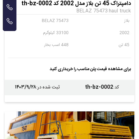
دامپتراک 45 تن بلاز مدل 2002 کد th-bz-0002
BELAZ 75473 haul truck
بلاز
BELAZ 75473
2002
33100 کیلوگرم
45 تن
448 اسب بخار
برای مشاهده قیمت پلن مناسب را خریداری کنید
۱۴۰۳/۹/۲۸
th-bz-0002
کد
:
ثبت شده در
: