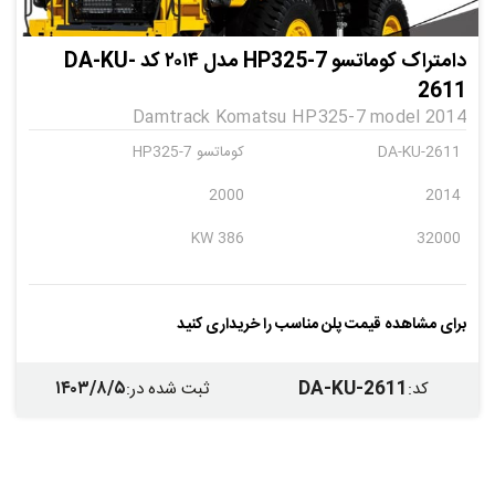
دامتراک کوماتسو HP325-7 مدل ۲۰۱۴ کد DA-KU-
2611
Damtrack Komatsu HP325-7 model 2014
DA-KU-2611
کوماتسو HP325-7
2000
2014
386 KW
32000
برای مشاهده قیمت پلن مناسب را خریداری کنید
۱۴۰۳/۸/۵
DA-KU-2611
کد
:
ثبت شده در
: