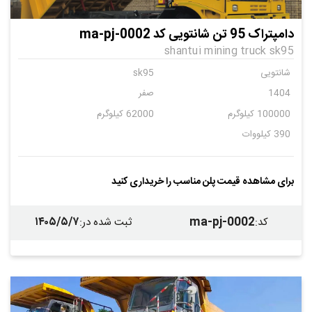
دامپتراک 95 تن شانتویی کد ma-pj-0002
shantui mining truck sk95
شانتویی
sk95
1404
صفر
100000 کیلوگرم
62000 کیلوگرم
390 کیلووات
برای مشاهده قیمت پلن مناسب را خریداری کنید
۱۴۰۵/۵/۷
ma-pj-0002
کد
:
ثبت شده در
: