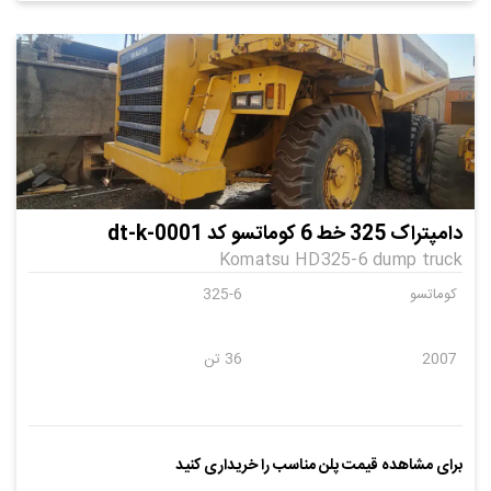
دامپتراک 325 خط 6 کوماتسو کد dt-k-0001
Komatsu HD325-6 dump truck
کوماتسو
325-6
2007
36 تن
برای مشاهده قیمت پلن مناسب را خریداری کنید