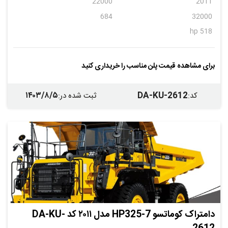
22000
2011
684
32000
518 hp
برای مشاهده قیمت پلن مناسب را خریداری کنید
۱۴۰۳/۸/۵
DA-KU-2612
کد
:
ثبت شده در
:
دامتراک کوماتسو HP325-7 مدل ۲۰۱۱ کد DA-KU-