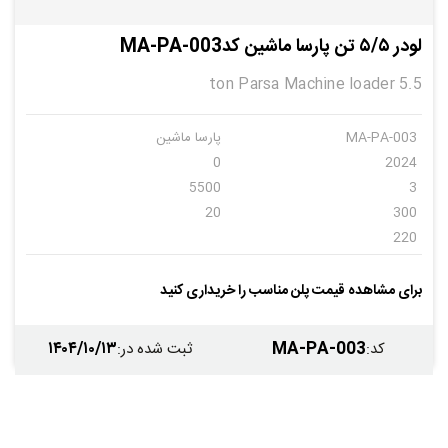
لودر ۵/۵ تن پارسا ماشین کدMA-PA-003
5.5 ton Parsa Machine loader
MA-PA-003
پارسا ماشین
0
2024
5500
3
20
300
220
برای مشاهده قیمت پلن مناسب را خریداری کنید
۱۴۰۴/۱۰/۱۳
MA-PA-003
کد
:
ثبت شده در
: