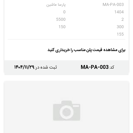
MA-PA-003
پارسا ماشین
0
1404
5500
2
150
300
155
برای مشاهده قیمت پلن مناسب را خریداری کنید
۱۴۰۴/۱۱/۲۹
MA-PA-003
کد
:
ثبت شده در
: