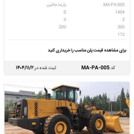
MA-PA-005
پارسا ماشین
0
1404
5
2
200
300
172
برای مشاهده قیمت پلن مناسب را خریداری کنید
۱۴۰۴/۱۱/۲
MA-PA-005
کد
:
ثبت شده در
: