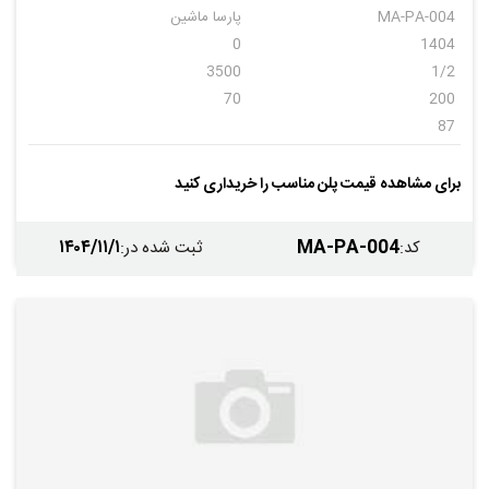
MA-PA-004
پارسا ماشین
0
1404
3500
1/2
70
200
87
برای مشاهده قیمت پلن مناسب را خریداری کنید
۱۴۰۴/۱۱/۱
MA-PA-004
کد
:
ثبت شده در
: