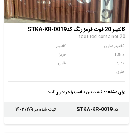
کانتینر 20 فوت قرمز رنگ کدSTKA-KR-0019
20 feet red container
کانتینر سازان
کانتینر
1385
قرمز
ندارد
فلزی
فلزی
برای مشاهده قیمت پلن مناسب را خریداری کنید
۱۴۰۳/۲/۹
STKA-KR-0019
کد
:
ثبت شده در
: