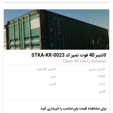
کانتینر 40 فوت تمیز کد STKA-KR-0023
Clean 40 feet container
کانتینر سازی
کانتینر 40 فوت
1389
سبز
ندارد
فلزی
فلزی
برای مشاهده قیمت پلن مناسب را خریداری کنید