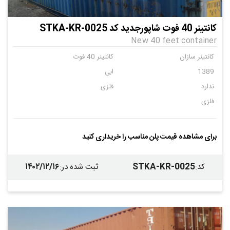
کانتینر 40 فوت شاپورجدید کد STKA-KR-0025
New 40 feet container
کانتینر سازان
کانتینر 40 فوت
1389
ابی
ندارد
فلزی
فلزی
برای مشاهده قیمت پلن مناسب را خریداری کنید
۱۴۰۲/۱۲/۱۶
STKA-KR-0025
کد
:
ثبت شده در
: