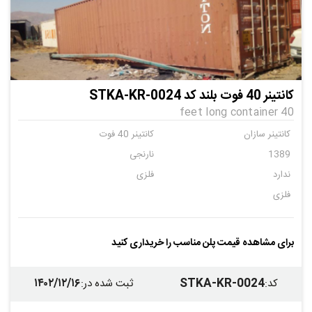
کانتینر 40 فوت بلند کد STKA-KR-0024
40 feet long container
کانتینر سازان
کانتینر 40 فوت
1389
نارنجی
ندارد
فلزی
فلزی
برای مشاهده قیمت پلن مناسب را خریداری کنید
۱۴۰۲/۱۲/۱۶
STKA-KR-0024
کد
:
ثبت شده در
: