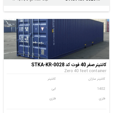
کانتینر صفر 40 فوت کد STKA-KR-0028
Zero 40 feet container
کانتینر سازان
کانتینر
1402
ابی
فلزی
فلزی