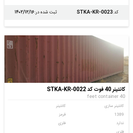
۱۴۰۲/۱۲/۱۶
STKA-KR-0023
کد
:
ثبت شده در
:
کانتینر 40 فوت کد STKA-KR-0022
40 feet container
کانتینر سازی
کانتینر
1389
قرمز
ندارد
فلزی
فلزی