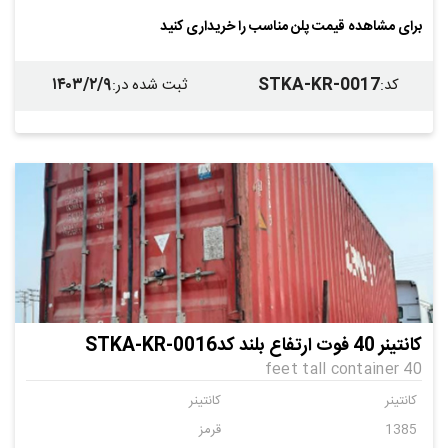
برای مشاهده قیمت پلن مناسب را خریداری کنید
۱۴۰۳/۲/۹
STKA-KR-0017
کد
:
ثبت شده در
:
کانتینر 40 فوت ارتفاع بلند کدSTKA-KR-0016
40 feet tall container
کانتینر
کانتینر
1385
قرمز