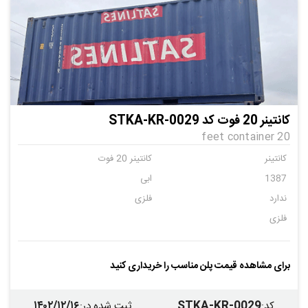
کانتینر 20 فوت کد STKA-KR-0029
20 feet container
کانتینر
کانتینر 20 فوت
1387
ابی
ندارد
فلزی
فلزی
برای مشاهده قیمت پلن مناسب را خریداری کنید
۱۴۰۲/۱۲/۱۶
STKA-KR-0029
کد
:
ثبت شده در
: