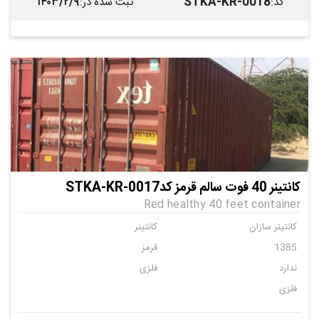
۱۴۰۳/۲/۹
STKA-KR-0018
کد
:
ثبت شده در
:
کانتینر 40 فوت سالم قرمز کدSTKA-KR-0017
Red healthy 40 feet container
کانتینر سازان
کانتینر
1385
قرمز
ندارد
فلزی
فلزی