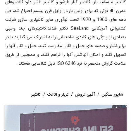
کانتینر ه سقف باز، کانتینر کنار بازشو و کانتینر تاشو دارد.کانتینرهای
مدرن 40 فوتی که برای اولین بار در اوایل قرن بیستم اختراع شد، طی
دهه های 1960 و 1970 تحت نوآوری های کانتینری سازی شرکت
کشتیرانی آمریکایی SeaLand تکثیر شدند.کانتینرهای چند وجهی
تعدادی از ویژگی های کلیدی ساختمانی را به اشتراک می گذارند تا در
برابر فشار و صدمه های حمل و نقل مقاومت کنند، حمل و نقل آنها را
تسهیل کنند و امکان انباشتن آنها را فراهم کنند، و همچنین از طریق
علامت گزارش منحصر به فرد ISO 6346 قابل شناسایی هستند.
شاپور سنگین
/
آگهی فروش
/
تریلر و اتاقک
/
کانتینر