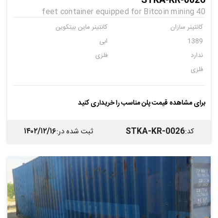
STKA-KR-0026
40 feet container equipped for Bitcoin mining
کانتینر سازان
کانتینر ماین بیتکوین
1389
ابی
ندارد
فلزی
فلزی
برای مشاهده قیمت پلن مناسب را خریداری کنید
۱۴۰۲/۱۲/۱۶
STKA-KR-0026
کد
:
ثبت شده در
: