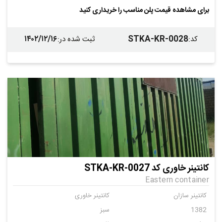
برای مشاهده قیمت پلن مناسب را خریداری کنید
۱۴۰۲/۱۲/۱۶
STKA-KR-0028
کد
:
ثبت شده در
:
کانتینر خاوری کد STKA-KR-0027
Eastern container
کانتینر سازان
کانتینر خاوری
1382
سبز