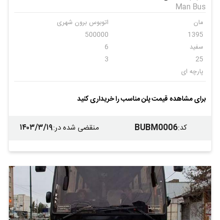
Man Bus
مان
اتوبوس برون شهری
500000
1395
سفید
6
3
25
پارچه ای
برای مشاهده قیمت پلن مناسب را خریداری کنید
۱۴۰۳/۳/۱۹
BUBM0006
کد
:
منقضی شده در
: