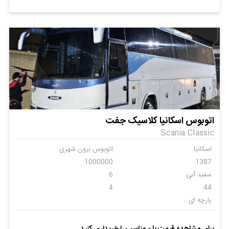
اتوبوس اسکانیا کلاسیک جفت
Scania Classic
اسکانیا
اتوبوس برون شهری
1000000
1387
سفید آبی
6
4
44
پارچه ای
برای مشاهده قیمت پلن مناسب را خریداری کنید