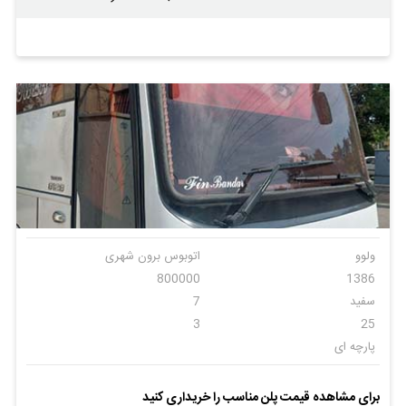
ولوو
اتوبوس برون شهری
800000
1386
سفید
7
3
25
پارچه ای
برای مشاهده قیمت پلن مناسب را خریداری کنید