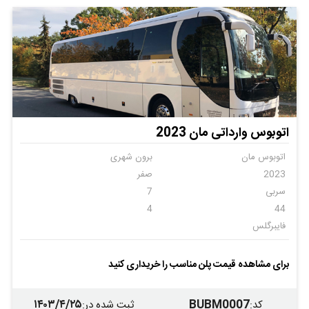
اتوبوس وارداتی مان 2023
اتوبوس مان
برون شهری
2023
صفر
سربی
7
4
44
فایبرگلس
برای مشاهده قیمت پلن مناسب را خریداری کنید
۱۴۰۳/۴/۲۵
BUBM0007
کد
:
ثبت شده در
: