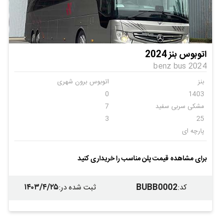
اتوبوس بنز 2024
benz bus 2024
بنز
اتوبوس برون شهری
0
1403
مشکی سربی سفید
7
3
25
پارچه ای
برای مشاهده قیمت پلن مناسب را خریداری کنید
۱۴۰۳/۴/۲۵
BUBB0002
کد
:
ثبت شده در
: