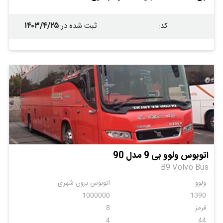
۱۴۰۳/۴/۲۵
کد
:
ثبت شده در
:
اتوبوس ولوو بی 9 مدل 90
B9 Volvo Bus
ولوو
اتوبوس برون شهری
1000000
1390
قرمز
8
4
44