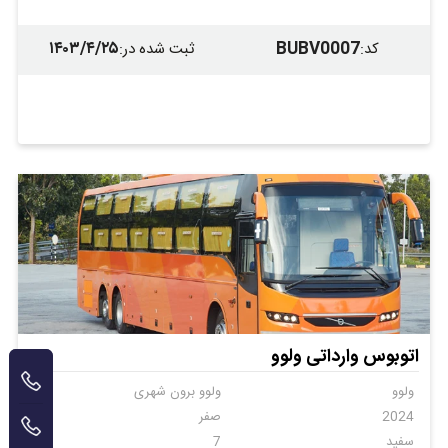
۱۴۰۳/۴/۲۵
BUBV0007
کد
:
ثبت شده در
:
اتوبوس وارداتی ولوو
ولوو
ولوو برون شهری
2024
صفر
سفید
7