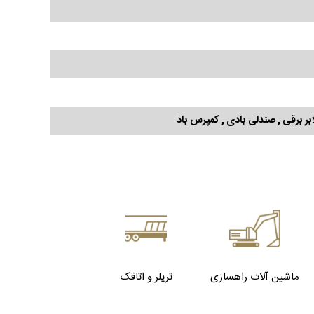
بر برقی , صندلی بادی , کمپرس باد
ماشین آلات راهسازی
تریلر و اتاقک