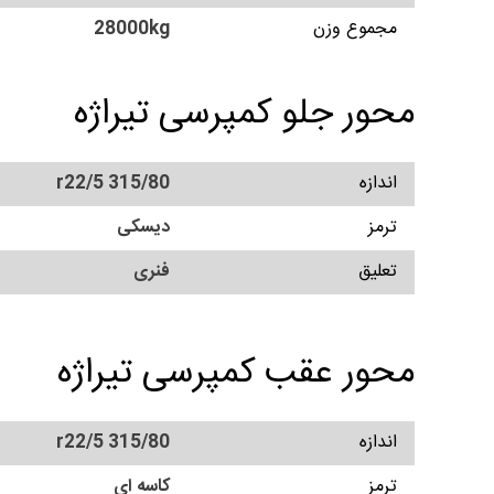
مجموع وزن
28000kg
محور جلو کمپرسی تیراژه
اندازه
315/80 r22/5
ترمز
دیسکی
تعلیق
فنری
محور عقب کمپرسی تیراژه
اندازه
315/80 r22/5
ترمز
کاسه ای