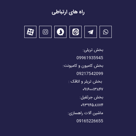
راه های ارتباطی
بخش تریلی:
09961935945
بخش کامیون و کامیونت:
09217542099
بخش تریلر و اتاقک :
۰۹۱۶۰۰۱۳۸۴۷
بخش جرثقیل:
۰۹۳۹۴۵۸۱۱۷۴
ماشین آلات راهسازی:
09165226655