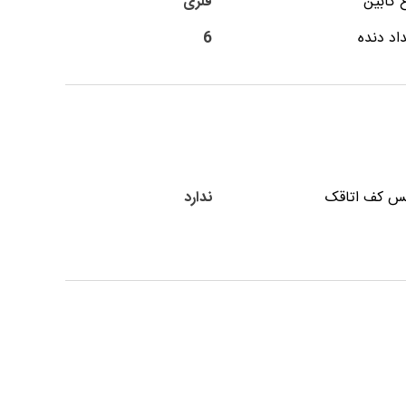
 کابین
فلزی
اد دنده
6
س کف اتاقک
ندارد