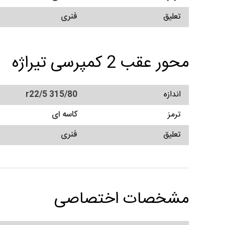
تعلیق
فنری
محور عقب 2 کمپرسی تیراژه
اندازه
315/80 r22/5
ترمز
کاسه ای
تعلیق
فنری
مشخصات اختصاصی