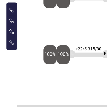
315/80 r22/5
L
R
100%
100%