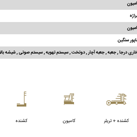
میون
راژه
میون
پور سنگین
اری درجا , جعبه , جعبه آچار , دوتخت , سیستم تهویه , سیستم صوتی , شیشه بالا
کشنده + تریلر
کامیون
کشنده