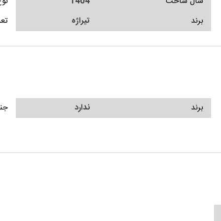
سال ساخت
1404
نوع
برند
تیراژه
تعد
برند
ندارد
جن