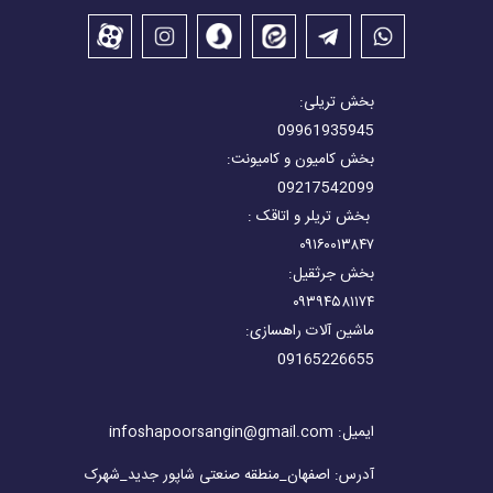
بخش تریلی:
09961935945
بخش کامیون و کامیونت:
09217542099
بخش تریلر و اتاقک :
۰۹۱۶۰۰۱۳۸۴۷
بخش جرثقیل:
۰۹۳۹۴۵۸۱۱۷۴
ماشین آلات راهسازی:
09165226655
ایمیل: infoshapoorsangin@gmail.com
آدرس: اصفهان_منطقه صنعتی شاپور جدید_شهرک