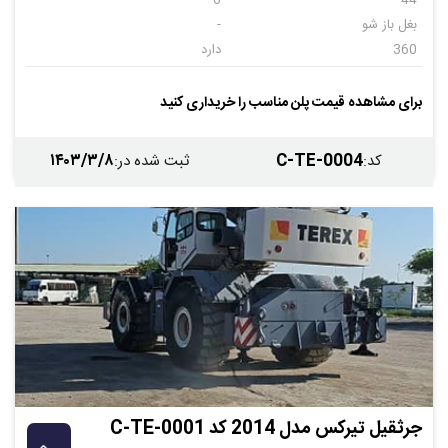
6
44
بغل باز شو
-
360
دارد
قابل نصب
دارد
دارد
--
برای مشاهده قیمت پلن مناسب را خریداری کنید
-
-
۱۴۰۳/۳/۸
C-TE-0004
کد
:
ثبت شده در
:
جرثقیل تیرکس مدل 2014 کد C-TE-0001