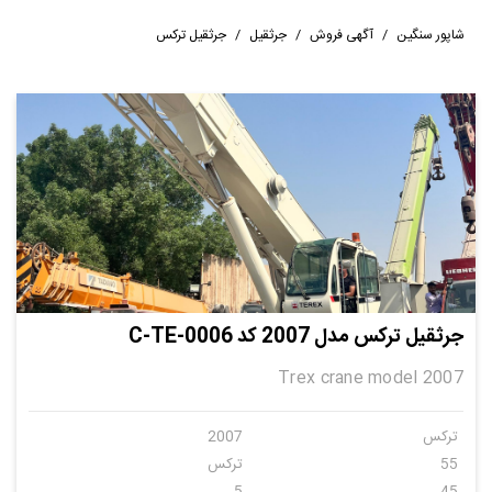
شاپور سنگین
/
آگهی فروش
/
جرثقیل
/
جرثقیل ترکس
جرثقیل ترکس مدل 2007 کد C-TE-0006
Trex crane model 2007
ترکس
2007
55
ترکس