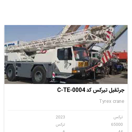
جرثقیل تیرکس کد C-TE-0004
Tyrex crane
ترکس
2023
65000
ترکس