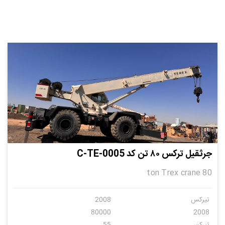
جرثقیل ترکس ۸۰ تن کد C-TE-0005
80 ton Trex crane
تیرکس
2008
80000
2008