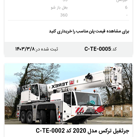
تیرکس
55
6
بغل باز شو
360
-
دارد
دارد
دارد
دارد
برای مشاهده قیمت پلن مناسب را خریداری کنید
تیرکس
2008
۱۴۰۳/۳/۸
C-TE-0005
کد
:
ثبت شده در
:
جرثقیل ترکس مدل 2020 کد C-TE-0002