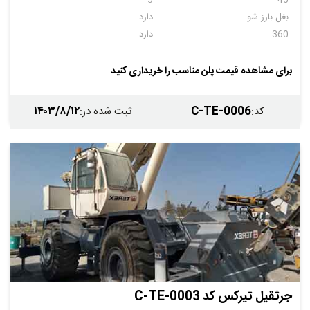
5
45
بغل بارز شو
دارد
360
دارد
دارد
دارد
دارد
بنز
برای مشاهده قیمت پلن مناسب را خریداری کنید
1234
2007
۱۴۰۳/۸/۱۲
C-TE-0006
کد
:
ثبت شده در
:
جرثقیل تیرکس کد C-TE-0003