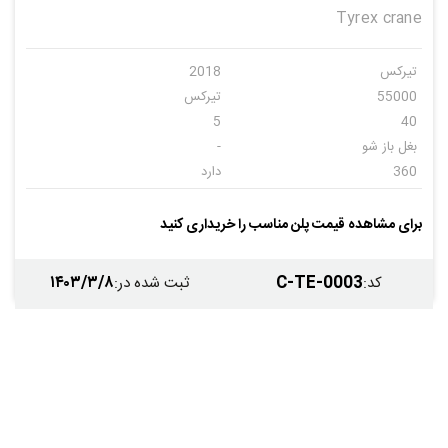
Tyrex crane
تیرکس
2018
55000
تیرکس
5
40
بغل باز شو
-
360
دارد
دارد
دارد
دارد
-
برای مشاهده قیمت پلن مناسب را خریداری کنید
--
--
۱۴۰۳/۳/۸
C-TE-0003
کد
:
ثبت شده در
: