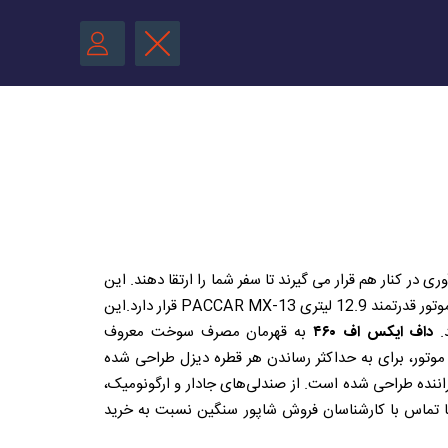
ری در کنار هم قرار می گیرند تا سفر شما را ارتقا دهند. این
دستگاه فوق‌العاده که برای فراتر از انتظارات طراحی شده، بلیط شما برای عملکرد لذت بخش در جاده‌ها است. در قلب DAF XF 460 یک موتور قدرتمند 12.9 لیتری PACCAR MX-13 قرار دارد.این
د.
داف ایکس اف ۴۶۰
به قهرمان مصرف سوخت معروف
تور، برای به حداکثر رساندن هر قطره دیزل طراحی شده
تی کمتر و کاهش ردپای محیطی است. کابین داف ۴۶۰ با در نظر گرفتن راحتی راننده طراحی شده است. از صندلی‌های جادار و ارگونومیک،
رید. شما می توانید برای خرید انواع داف ۴۶۰ پس از بررسی و مقایسه با تماس با کارشناسان فروش شاپور سنگین نسبت به خرید