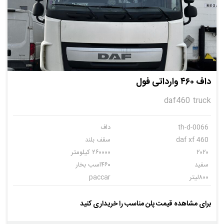
داف ۴۶۰ وارداتی فول
daf460 truck
th-d-0066
داف
daf xf 460
سقف بلند
۲۰۲۰
۲۶۰۰۰۰ کیلومتر
سفید
۴۶۰اسب بخار
۸۰۰لیتر
paccar
اتوماتیک
۱۲
برای مشاهده قیمت پلن مناسب را خریداری کنید