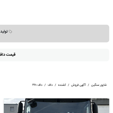
تولید 
قیمت داف 460
شاپور سنگین
/
آگهی فروش
/
کشنده
/
داف
/
داف ۴۶۰