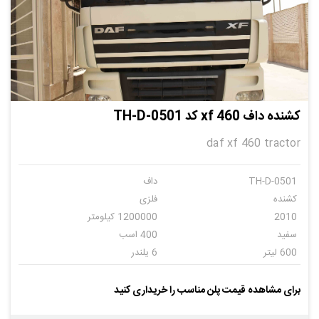
کشنده داف xf 460 کد TH-D-0501
daf xf 460 tractor
TH-D-0501
داف
کشنده
فلزی
2010
1200000 کیلومتر
سفید
400 اسب
600 لیتر
6 یلندر
دنده ای
6
برای مشاهده قیمت پلن مناسب را خریداری کنید