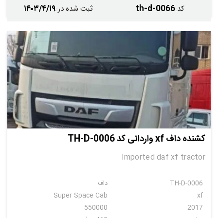
۱۴۰۳/۴/۱۹
th-d-0066
کد
:
ثبت شده در
:
کشنده داف xf وارداتی کد TH-D-0006
Imported daf xf tractor
TH-D-0006
داف
Super Space Cab
xf
550000
2017