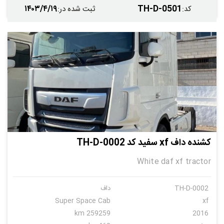
۱۴۰۳/۴/۱۹
TH-D-0501
کد
:
ثبت شده در
:
کشنده داف xf سفید کد TH-D-0002
White daf xf tractor
TH-D-0002
داف
Super Space Cab
xf
259259 km
2016