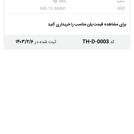
سفید
460 hp
MX-13 340H1
800
اتوماتیک
12
برای مشاهده قیمت پلن مناسب را خریداری کنید
۱۴۰۳/۲/۶
TH-D-0003
کد
:
ثبت شده در
: