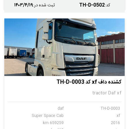
۱۴۰۳/۴/۱۹
TH-D-0502
کد
:
ثبت شده در
:
کشنده داف xf کد TH-D-0003
tractor Daf xf
daf
TH-D-0003
Super Space Cab
xf
659259 km
2016