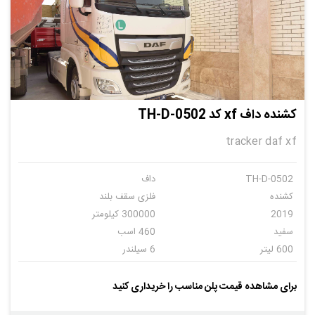
کشنده داف xf کد TH-D-0502
tracker daf xf
TH-D-0502
داف
کشنده
فلزی سقف بلند
2019
300000 کیلومتر
سفید
460 اسب
600 لیتر
6 سیلندر
اتومات
5
برای مشاهده قیمت پلن مناسب را خریداری کنید