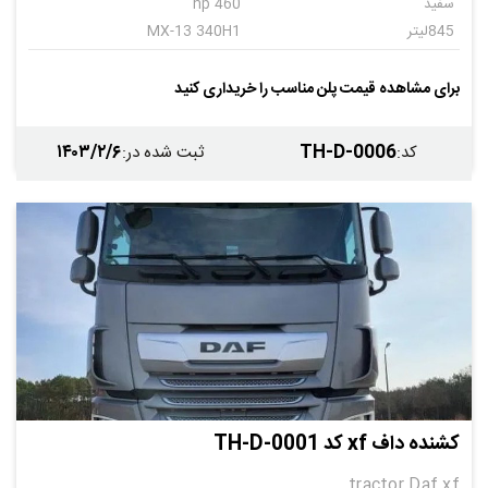
سفید
460 hp
845لیتر
MX-13 340H1
اتوماتیک
12+2
برای مشاهده قیمت پلن مناسب را خریداری کنید
۱۴۰۳/۲/۶
TH-D-0006
کد
:
ثبت شده در
:
کشنده داف xf کد TH-D-0001
tractor Daf xf