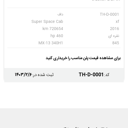
TH-D-0001
داف
Super Space Cab
xf
720654 km
2016
نقره ای
460 hp
MX-13 340H1
845
اتوماتیک
12
برای مشاهده قیمت پلن مناسب را خریداری کنید
۱۴۰۳/۲/۶
TH-D-0001
کد
:
ثبت شده در
: