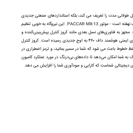
مل و نقل طولانی مدت را تعریف می کند، بلکه استانداردهای صنعتی جدیدی
را با ویژگی های نوآورانه خود که برای افزایش عملکرد، ایمنی و کارایی طراحی شده است، تنظیم می کند. زیر کاپوت داف xf460 یک شگفتی تکنولوژیک نهفته است - موتور PACCAR MX-13. این نیروگاه به خوبی تنظیم
اسب بخار قدرت را با درجه ای از دقت شگفت انگیز ارائه دهد. کارایی فقط یک هدف نیست. این یک وسواس در داف ۴۶۰ است. مجهز به فناوری‌های نسل بعدی مانند کروز کنترل پیش‌بینی‌کننده و
تعویض دنده، این کامیون با جاده پیش رو سازگار است، تغییرات دنده و ورودی گاز را برای حداکثر بهره‌وری سوخت بهینه می‌کند. ایمنی با سیستم های ایمنی هوشمند داف ۴۶۰ به اوج جدیدی رسیده است. کروز کنترل
ظ خطوط باعث می شود که شما در مسیر بمانید، و ترمز اضطراری در
یشه متصل بمانید. این سیستم پیشرفته تله‌ماتیک به شما امکان می‌دهد تا داده‌های بی‌درنگ در مورد عملکرد کامیون