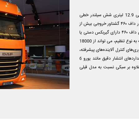
موتور داف ۴۶۰ یک موتور PACCAR MX-13 است یک موتور دیزلی 12.9 لیتری شش سیلندر خطی
که معمولاً 460 اسب بخار (340 کیلووات) قدرت تولید می کند. موتور داف ۴۶۰ گشتاور خروجی بیش از
2300 نیوتن متر (1700 پوند فوت) را تولید می کند. اغلب مدل های داف ۴۶۰ دارای گیربکس دستی یا
اتومات ۱۲ یا ۱۶ سرعته می باشد. وزن ناخالص داف ۴۶۰ (GVW) بسته به نوع تنظیم، می تواند از 18000
 بیشتر متغیر باشد. داف ۴۶۰ مجهز به فناوری‌های کنترل آلاینده‌های پیشرفته،
از جمله کاهش کاتالیستی انتخابی (SCR)، برای برآورده کردن استانداردهای انتشار دقیق مانند یورو 6
 طراحی شده که علاوه بر سبکی نسبت به مدل قبلی