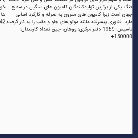
فنگ یکی از برترین تولیدکنندگان کامیون های سنگین در سطح
جهان است زیرا کامیون های مقرون به صرفه و کارکرد آسانی
دارد. فناوری پیشرفته مانند موتورهای جلو و عقب را به کار گرفت.
1942 دفتر مرکزی: توکی
تاسیس: 1969 دفتر مرکزی: ووهان، چین تعداد کارمندان:
150000+