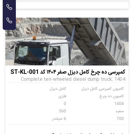
کمپرسی ده چرخ کامل دیزل صفر ۱۴۰۴ کد ST-KL-001
Complete ten-wheeled diesel dump truck, 1404
کامیون کمپرسی کامل دیزل
کامل دیزل
کامیون ده چرخ
فلزی
0
1404
سفید
560
700
6 سیلندر
اتومات
6
ندارد
ندارد