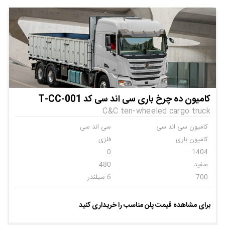
کامیون ده چرخ باری سی اند سی کد T-CC-001
C&C ten-wheeled cargo truck
کامیون سی اند سی
سی اند سی
کامیون باری
فلزی
0
1404
سفید
480
700
6 سیلندر
اتومات
6
ندارد
ندارد
برای مشاهده قیمت پلن مناسب را خریداری کنید
ندارد
ندارد