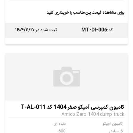
دیما
6
ندارد
ندارد
برای مشاهده قیمت پلن مناسب را خریداری کنید
ندارد
ندارد
۱۴۰۴/۱۱/۲۰
MT-DI-006
کد
:
ثبت شده در
:
کامیون کمپرسی آمیکو صفر 1404 کد T-AL-011
Amico Zero 1404 dump truck
کامیون امیکو
دنده ای
6 سیلندر
600