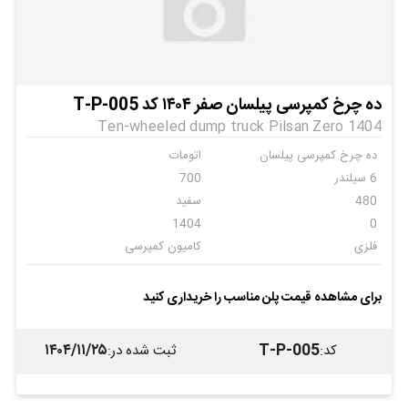
ده چرخ کمپرسی پیلسان صفر ۱۴۰۴ کد T-P-005
Ten-wheeled dump truck Pilsan Zero 1404
ده چرخ کمپرسی پیلسان
اتومات
6 سیلندر
700
480
سفید
1404
0
فلزی
کامیون کمپرسی
پیلسان
6
ندارد
ندارد
برای مشاهده قیمت پلن مناسب را خریداری کنید
ندارد
ندارد
۱۴۰۴/۱۱/۲۵
T-P-005
کد
:
ثبت شده در
: