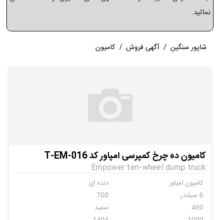
نمائید.
شاپور سنگین
/
آگهی فروش
/
کامیون
کامیون ده چرخ کمپرسی امپاور کد T-EM-016
Empower ten-wheel dump truck
کامیون امپاور
دنده ای
6 سیلندر
700
460
سفید