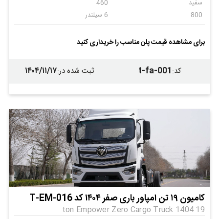
سفید
460
800
6 سیلندر
دنده ای
6
ندارد
ندارد
برای مشاهده قیمت پلن مناسب را خریداری کنید
ندارد
ندارد
۱۴۰۴/۱۱/۱۷
t-fa-001
کد
:
ثبت شده در
:
کامیون ۱۹ تن امپاور باری صفر ۱۴۰۴ کد T-EM-016
19 ton Empower Zero Cargo Truck 1404