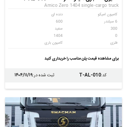
Amico Zero 1404 single-cargo truck
کامیون امیکو
دنده ای
6 سیلندر
600
300
سفید
1404
0
فلزی
کامیون باری
امیکو
6
ندارد
ندارد
برای مشاهده قیمت پلن مناسب را خریداری کنید
ندارد
۱۴۰۴/۱۱/۱۹
T-AL-010
کد
:
ثبت شده در
: