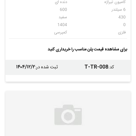
کامیون تیراژه
دنده ای
6 سیلندر
600
430
سفید
1404
0
فلزی
کمپرسی
تیراژه
6
ندارد
ندارد
برای مشاهده قیمت پلن مناسب را خریداری کنید
ندارد
ندارد
۱۴۰۴/۱۲/۲
T-TR-008
کد
:
ثبت شده در
: