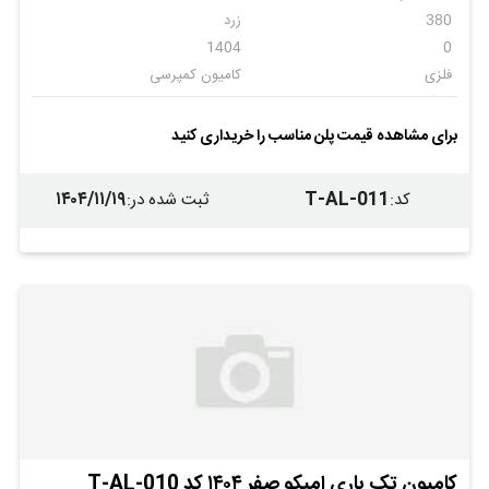
380
زرد
1404
0
فلزی
کامیون کمپرسی
امیکو
6
ندارد
ندارد
برای مشاهده قیمت پلن مناسب را خریداری کنید
ندار
۱۴۰۴/۱۱/۱۹
T-AL-011
کد
:
ثبت شده در
:
کامیون تک باری امیکو صفر ۱۴۰۴ کد T-AL-010