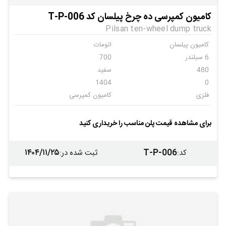
کامیون کمپرسی ده چرخ پیلسان کد T-P-006
Pilsan ten-wheel dump truck
کامیون پیلسان
اتومات
6 سیلندر
700
480
سفید
1404
0
فلزی
کامیون کمپرسی
پیلسان
6
کمپرسی
کمپرسی
برای مشاهده قیمت پلن مناسب را خریداری کنید
کمپرسی
کمپرسی
۱۴۰۴/۱۱/۲۵
T-P-006
کد
:
ثبت شده در
: