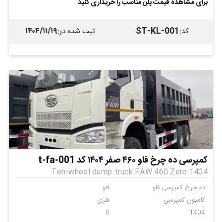
برای مشاهده قیمت پلن مناسب را خریداری کنید
ندارد
ندارد
ندارد
۱۴۰۴/۱۱/۱۹
ST-KL-001
کد
:
ثبت شده در
:
کمپرسی ده چرخ فاو ۴۶۰ صفر ۱۴۰۴ کد t-fa-001
Ten-wheel dump truck FAW 460 Zero 1404
ده چرخ کمپرسی فاو
فاو
کامیون کمپرسی
فلزی
0
1404