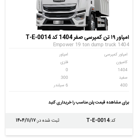
امپاور ۱۹ تن کمپرسی صفر 1404 کد T-E-0014
Empower 19 ton dump truck 1404
امپاور کمپرسی
امپاور
کامیون
فلزی
0
1404
سفید
300
400
6 سیلندر
دنده ای
6
ندارد
ندارد
برای مشاهده قیمت پلن مناسب را خریداری کنید
ندارد
ندارد
۱۴۰۴/۱۱/۱۷
T-E-0014
کد
:
ثبت شده در
: