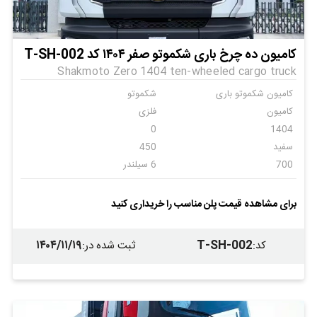
کامیون ده چرخ باری شکموتو صفر ۱۴۰۴ کد T-SH-002
Shakmoto Zero 1404 ten-wheeled cargo truck
کامیون شکموتو باری
شکموتو
کامیون
فلزی
0
1404
سفید
450
700
6 سیلندر
اتومات
6
ندارد
ندارد
برای مشاهده قیمت پلن مناسب را خریداری کنید
ندارد
ندارد
۱۴۰۴/۱۱/۱۹
T-SH-002
کد
:
ثبت شده در
: