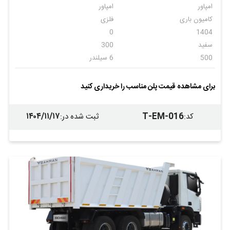
امپاور
امپاور
کامیون باری
فلزی
0
1404
سفید
300
500
6 سیلندر
اتومات
6
ندارد
ندارد
برای مشاهده قیمت پلن مناسب را خریداری کنید
ندارد
ندارد
۱۴۰۴/۱۱/۱۷
T-EM-016
کد
:
ثبت شده در
: