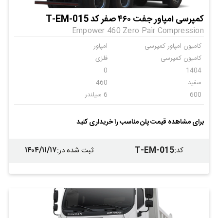
کمپرسی امپاور جفت ۴۶۰ صفر کد T-EM-015
Empower 460 Zero Pair Compression
کامیون امپاور کمپرسی
امپاور
کامیون کمپرسی
فلزی
0
1404
سفید
460
600
6 سیلندر
اتومات
6
ندارد
ندارد
برای مشاهده قیمت پلن مناسب را خریداری کنید
ندارد
ندارد
ندارد
۱۴۰۴/۱۱/۱۷
T-EM-015
کد
:
ثبت شده در
: