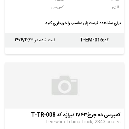
1404
1000
فلزی
کمپرسی
امپاور
6
کمپرسی
اتاق سازان
برای مشاهده قیمت پلن مناسب را خریداری کنید
فلزی
فلزی
۱۴۰۴/۱۲/۳
T-EM-016
کد
:
ثبت شده در
:
کمپرسی ده چرخ۲۸۴۳ تیراژّه کد T-TR-008
Ten-wheel dump truck, 2843 copies