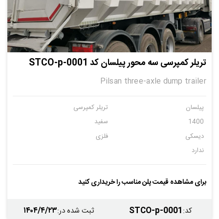
تریلر کمپرسی سه محور پیلسان کد STCO-p-0001
Pilsan three-axle dump trailer
پیلسان
تریلر کمپرسی
1400
سفید
دیسکی
فلزی
ندارد
برای مشاهده قیمت پلن مناسب را خریداری کنید
۱۴۰۴/۴/۲۳
STCO-p-0001
کد
:
ثبت شده در
: