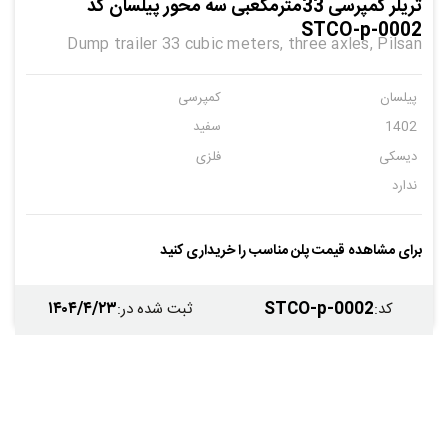
تریلر کمپرسى 33مترمکعبى سه محور پیلسان کد
STCO-p-0002
Dump trailer 33 cubic meters, three axles, Pilsan
پیلسان
کمپرسی
1402
سفید
دیسکی
فلزی
ندارد
برای مشاهده قیمت پلن مناسب را خریداری کنید
۱۴۰۴/۴/۲۳
STCO-p-0002
کد
:
ثبت شده در
: