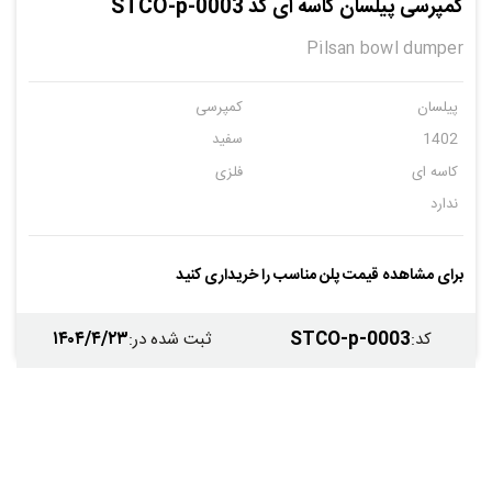
کمپرسی پیلسان کاسه ای کد STCO-p-0003
Pilsan bowl dumper
پیلسان
کمپرسی
1402
سفید
کاسه ای
فلزی
ندارد
برای مشاهده قیمت پلن مناسب را خریداری کنید
۱۴۰۴/۴/۲۳
STCO-p-0003
کد
:
ثبت شده در
: