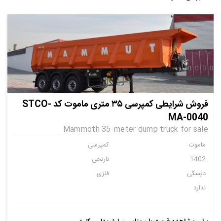
فروش شرایطی کمپرسی ۳۵ متری ماموت کد STCO-
MA-0040
Mammoth 35-meter dump truck for sale
ماموت
کمپرسی
1402
نارنجی
دیسکی
فلزی
ندارد