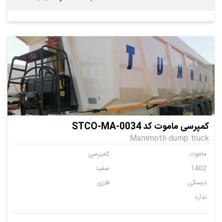
کمپرسی ماموت کد STCO-MA-0034
Mammoth dump truck
ماموت
کمپرسی
1402
سفید
دیسکی
فلزی
ندارد