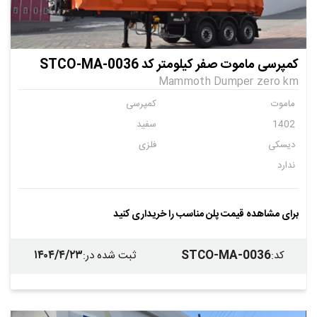
کمپرسی ماموت صفر کیلومتر کد STCO-MA-0036
Mammoth Dumper zero km
ماموت
کمپرسی
1402
سفید
دیسکی
فلزی
ندارد
برای مشاهده قیمت پلن مناسب را خریداری کنید
۱۴۰۴/۴/۲۳
STCO-MA-0036
کد
:
ثبت شده در
: