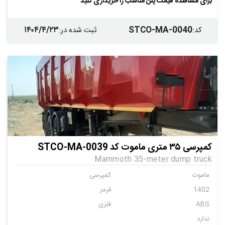
برای مشاهده قیمت پلن مناسب را خریداری کنید
۱۴۰۴/۴/۲۳
STCO-MA-0040
کد
:
ثبت شده در
:
کمپرسی ۳۵ متری ماموت کد STCO-MA-0039
Mammoth 35-meter dump truck
ماموت
کمپرسی
1402
قرمز
ABS
فلزی
ندارد