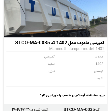
کمپرسی ماموت مدل 1402 کد STCO-MA-0035
Mammoth dumper model 1402
ماموت
کمپرسی
1402
سفید
دیسکی
فلزی
ندارد
برای مشاهده قیمت پلن مناسب را خریداری کنید
۱۴۰۴/۴/۲۳
STCO-MA-0035
کد
:
ثبت شده در
: