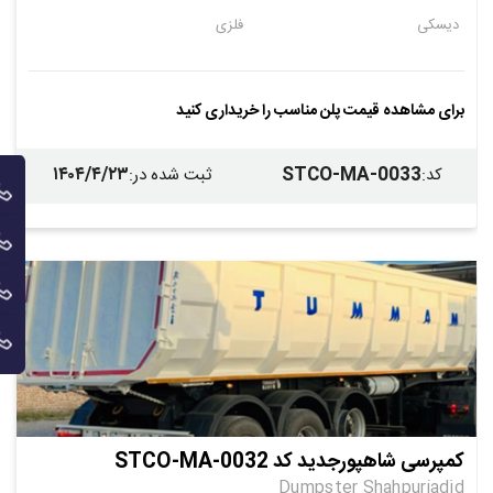
دیسکی
فلزی
برای مشاهده قیمت پلن مناسب را خریداری کنید
۱۴۰۴/۴/۲۳
STCO-MA-0033
کد
:
ثبت شده در
:
کمپرسی شاهپورجدید کد STCO-MA-0032
Dumpster Shahpurjadid