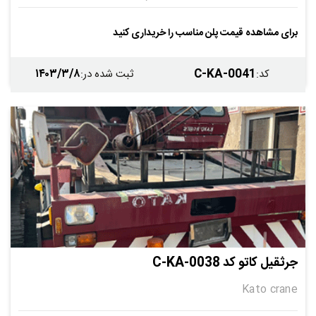
قابل نصب
دارد
دارد
-
برای مشاهده قیمت پلن مناسب را خریداری کنید
-
-
۱۴۰۳/۳/۸
C-KA-0041
کد
:
ثبت شده در
:
جرثقیل کاتو کد C-KA-0038
Kato crane