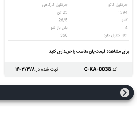
جرثقیل کاتو
جرثقیل کارگاهی
1394
25 تن
کاتو
26/5
4
بغل باز شو
اتاق کنترل دارد
360
بوم دارد
جیب دارد
وینچ داد
قلاب دارد
برای مشاهده قیمت پلن مناسب را خریداری کنید
کاتو
1394
10
۱۴۰۳/۳/۸
C-KA-0038
کد
:
ثبت شده در
: