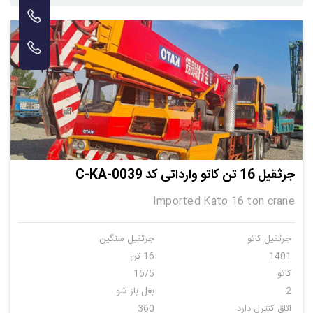
جرثقیل 16 تن کاتو وارداتی کد C-KA-0039
Imported Kato 16 ton crane
جرثقیل کاتو
جرثقیل سنگین
1401
16 تن
کاتو
16/5
2
بغل باز شو
اتاق کنترل دارد
360