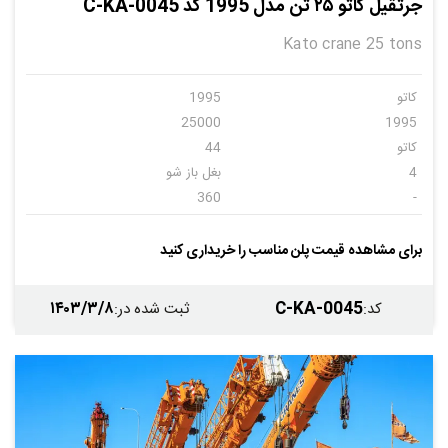
جرثقیل کاتو ۲۵ تن مدل 1995 کد C-KA-0045
Kato crane 25 tons
کاتو
1995
25000
1995
کاتو
44
4
بغل باز شو
360
-
دارد
دارد
دارد
دارد
برای مشاهده قیمت پلن مناسب را خریداری کنید
میتسوبیشی
1995
۱۴۰۳/۳/۸
C-KA-0045
کد
:
ثبت شده در
: