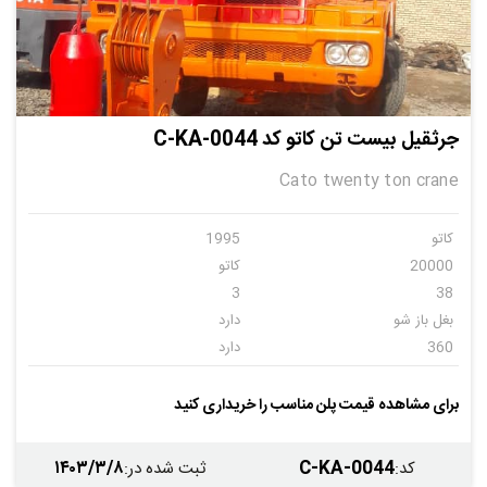
جرثقیل بیست تن کاتو کد C-KA-0044
Cato twenty ton crane
کاتو
1995
20000
کاتو
3
38
بغل باز شو
دارد
360
دارد
دارد
قابل نصب
دارد
کاتو
برای مشاهده قیمت پلن مناسب را خریداری کنید
1234
1995
۱۴۰۳/۳/۸
C-KA-0044
کد
:
ثبت شده در
: