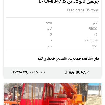
جرثقیل کاتو 35 تن کد C-KA-0047
Kato crane 35 tons
کاتو
1998
35000
کاتو
5
45
بغل باز شو
-
360
دارد
دارد
دارد
دارد
کاتو
برای مشاهده قیمت پلن مناسب را خریداری کنید
1234
1998
۱۴۰۳/۵/۲۱
C-KA-0047
کد
:
ثبت شده در
: