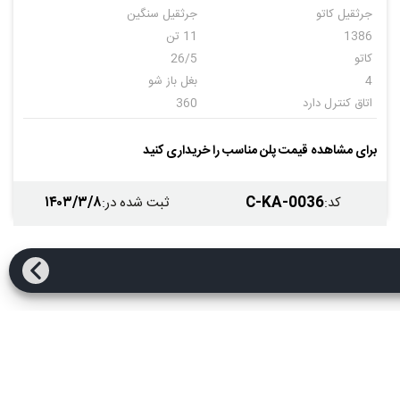
جرثقیل کاتو
جرثقیل سنگین
1386
11 تن
کاتو
26/5
4
بغل باز شو
اتاق کنترل دارد
360
بوم دارد
جیب دارد
وینچ دارد
قلاب دارد
برای مشاهده قیمت پلن مناسب را خریداری کنید
کاتو
1386
120
۱۴۰۳/۳/۸
C-KA-0036
کد
:
ثبت شده در
: