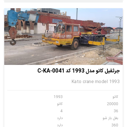
جرثقیل کاتو مدل 1993 کد C-KA-0041
Kato crane model 1993
کاتو
1993
20000
کاتو
4
36
بغل باز شو
دارد
360
دارد