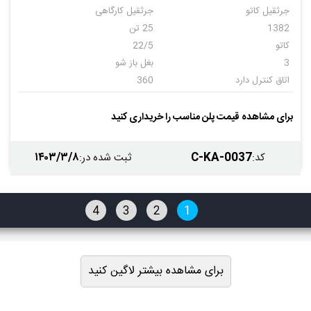
جرثقیل کاتو
جرثقیل کارگاهی
1382
25 تن
کاتو
22/5
3
بغل باز شو
اتاق کنترل دارد
360
بوم دارد
جیب دارد
وینچ دارد
قلاب دارد
برای مشاهده قیمت پلن مناسب را خریداری کنید
کاتو
1382
60
۱۴۰۳/۳/۸
C-KA-0037
کد
:
ثبت شده در
:
4
3
2
1
برای مشاهده بیشتر لاگین کنید