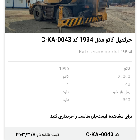
جرثقیل کاتو مدل 1994 کد C-KA-0043
Kato crane model 1994
کاتو
1996
25000
کاتو
4
40
بغل باز شو
دارد
360
دارد
دارد
دارد
دارد
کاتو
برای مشاهده قیمت پلن مناسب را خریداری کنید
1234
1994
۱۴۰۳/۳/۸
C-KA-0043
کد
:
ثبت شده در
: