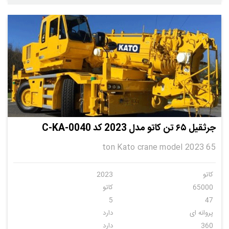
جرثقیل ۶۵ تن کاتو مدل 2023 کد C-KA-0040
65 ton Kato crane model 2023
کاتو
2023
65000
کاتو
5
47
پروانه ای
دارد
360
دارد