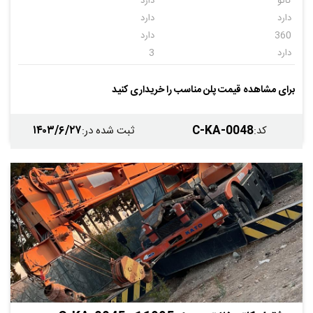
کاتو
دارد
دارد
دارد
360
دارد
دارد
3
25تن
2007
کاتو 25 تن
12000
برای مشاهده قیمت پلن مناسب را خریداری کنید
۱۴۰۳/۶/۲۷
C-KA-0048
کد
:
ثبت شده در
: