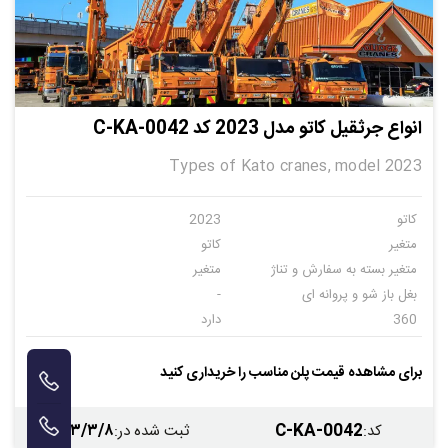
انواع جرثقیل کاتو مدل 2023 کد C-KA-0042
Types of Kato cranes, model 2023
کاتو
2023
متغیر
کاتو
متغیر بسته به سفارش و تناژ
متغیر
بغل باز شو و پروانه ای
-
360
دارد
دارد
دارد
دارد
-
برای مشاهده قیمت پلن مناسب را خریداری کنید
-
-
۱۴۰۳/۳/۸
C-KA-0042
کد
:
ثبت شده در
: