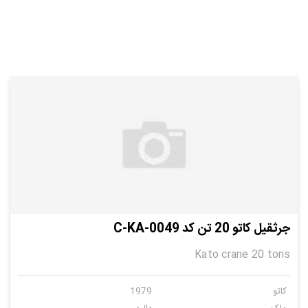
جرثقیل کاتو 20 تن کد C-KA-0049
Kato crane 20 tons
کاتو
1979