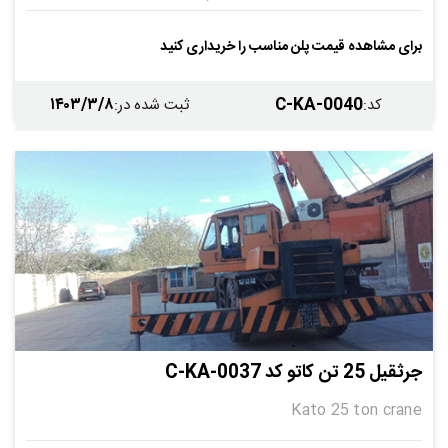
قابل نصب
دارد
دارد
-
برای مشاهده قیمت پلن مناسب را خریداری کنید
-
-
۱۴۰۳/۳/۸
C-KA-0040
کد
:
ثبت شده در
:
جرثقیل 25 تن کاتو کد C-KA-0037
Kato 25 ton crane