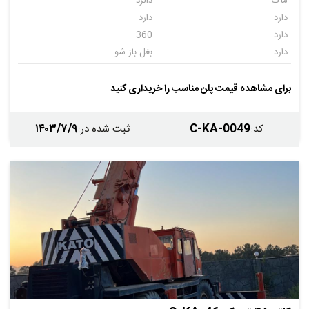
ماک
دالرد
دارد
دارد
دارد
360
دارد
بغل باز شو
20
3
کاتو
20000
برای مشاهده قیمت پلن مناسب را خریداری کنید
1234
1979
۱۴۰۳/۷/۹
C-KA-0049
کد
:
ثبت شده در
: