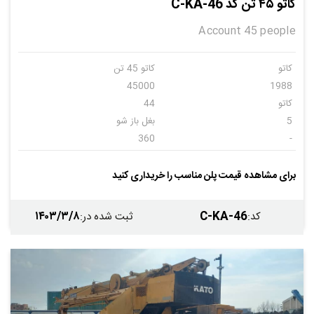
کاتو ۴۵ تن کد C-KA-46
Account 45 people
کاتو
کاتو 45 تن
45000
1988
کاتو
44
5
بغل باز شو
360
-
دارد
دارد
دارد
دارد
برای مشاهده قیمت پلن مناسب را خریداری کنید
میتسوبیشی
1988
۱۴۰۳/۳/۸
C-KA-46
کد
:
ثبت شده در
: