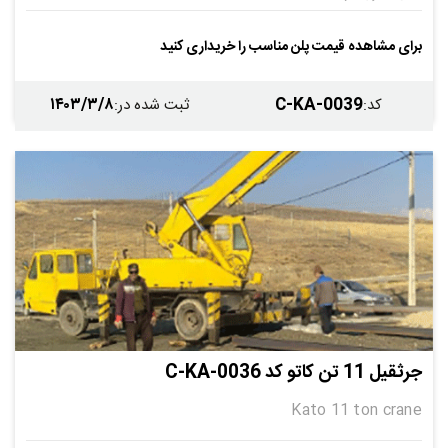
بوم دارد
جیب دارد
وینچ دارد
قلاب دارد
برای مشاهده قیمت پلن مناسب را خریداری کنید
5
1401
0
۱۴۰۳/۳/۸
C-KA-0039
کد
:
ثبت شده در
:
جرثقیل 11 تن کاتو کد C-KA-0036
Kato 11 ton crane