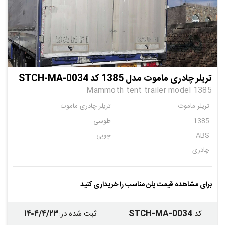
تریلر چادری ماموت مدل 1385 کد STCH-MA-0034
Mammoth tent trailer model 1385
تریلر ماموت
تریلر چادری ماموت
1385
طوسی
ABS
چوبی
چادری
برای مشاهده قیمت پلن مناسب را خریداری کنید
۱۴۰۴/۴/۲۳
STCH-MA-0034
کد
:
ثبت شده در
: