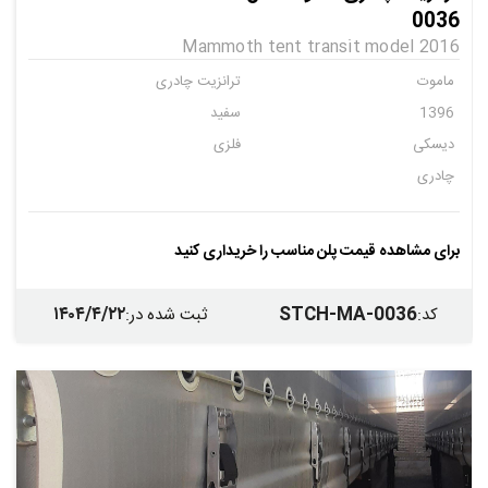
0036
Mammoth tent transit model 2016
ماموت
ترانزیت چادری
1396
سفید
دیسکی
فلزی
چادری
برای مشاهده قیمت پلن مناسب را خریداری کنید
۱۴۰۴/۴/۲۲
STCH-MA-0036
کد
:
ثبت شده در
: