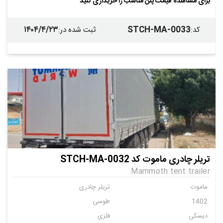
برای مشاهده قیمت پلن مناسب را خریداری کنید
۱۴۰۴/۴/۲۳
STCH-MA-0033
کد
:
ثبت شده در
:
تریلر چادری ماموت کد STCH-MA-0032
Mammoth tent trailer
ماموت
تریلر چادری
1402
طوسی
دیسکی
فلزی