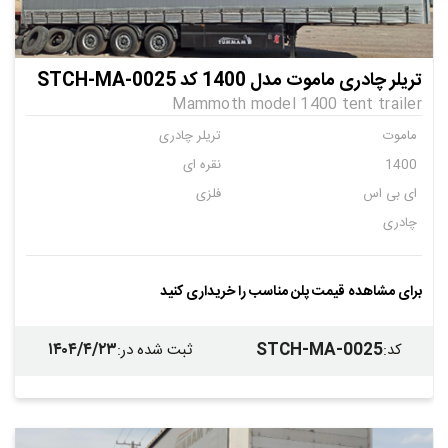
تریلر چادری ماموت مدل 1400 کد STCH-MA-0025
Mammoth model 1400 tent trailer
ماموت
تریلر چادری
1400
نقره ای
ای بی اس
فلزی
چادری
برای مشاهده قیمت پلن مناسب را خریداری کنید
۱۴۰۴/۴/۲۳
STCH-MA-0025
کد
:
ثبت شده در
: