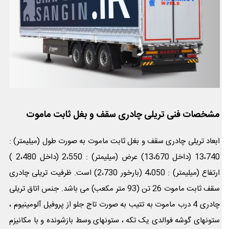
مشخصات فنی تریلی چادری سقف و بغل ثابت ماموت
ابعاد تریلی چادری سقف و بغل ثابت ماموت به صورت طول (میلیمتر) :
13،740 (داخل 13،670) عرض (میلیمتر) : 2،550 (داخل 2،480 )
ارتفاع (میلیمتر) : 4،050 (بارخور 2،730) است. ظرفیت تریلی چادری
سقف ثابت ماموت 26 تن (93 متر مکعب) می باشد. جنس اتاق تریلی
چادری 4 درب ماموت به تتیب به صورت تاج جلو از پروفیل آلومینیوم ،
ستونهای گوشه فوالدی یک تکه ، ستونهای وسط بازشونده و با مکانیزم