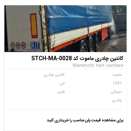
کانتین چادری ماموت کد STCH-MA-0028
Mammoth tent canteen
ماموت
کانتین چادری
1391
ابی
دیسکی
فلزی
چادری
برای مشاهده قیمت پلن مناسب را خریداری کنید