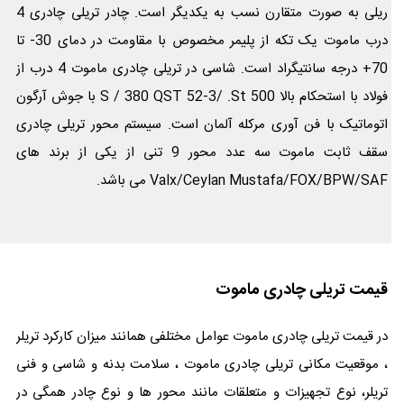
ریلی به صورت متقارن نسب به یکدیگر است. چادر تریلی چادری 4
درب ماموت یک تکه از پلیمر مخصوص با مقاومت در دمای 30- تا
70+ درجه سانتیگراد است. شاسی در تریلی چادری ماموت 4 درب از
فولاد با استحکام بالا 500 S / 380 QST 52-3/ .St با جوش آرگون
اتوماتیک با فن آوری مرکله آلمان است. سیستم محور تریلی چادری
سقف ثابت ماموت سه عدد محور 9 تنی از یکی از برند های
Valx/Ceylan Mustafa/FOX/BPW/SAF می باشد.
قیمت تریلی چادری ماموت
در قیمت تریلی چادری ماموت عوامل مختلفی همانند میزان کارکرد تریلر
، موقعیت مکانی تریلی چادری ماموت ، سلامت بدنه و شاسی و فنی
تریلر، نوع تجهیزات و متعلقات مانند محور ها و نوع چادر همگی در