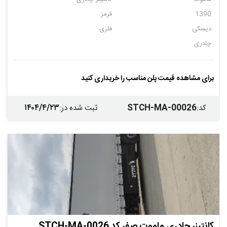
1390
قرمز
دیسکی
فلزی
چادری
برای مشاهده قیمت پلن مناسب را خریداری کنید
۱۴۰۴/۴/۲۳
STCH-MA-00026
کد
:
ثبت شده در
:
کانتینر چادری ماموت صفر کد STCH-MA-0026