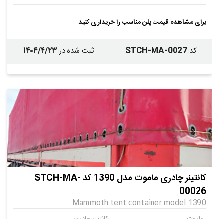
برای مشاهده قیمت پلن مناسب را خریداری کنید
۱۴۰۴/۴/۲۳
STCH-MA-0027
کد
:
ثبت شده در
:
کانتینر چادری ماموت مدل 1390 کد STCH-MA-
00026
Mammoth tent container model 1390
ماموت
کانتینر چادری