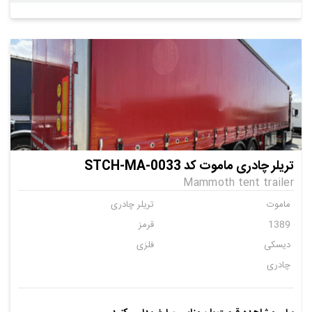
تریلر چادری ماموت کد STCH-MA-0033
Mammoth tent trailer
ماموت
تریلر چادری
1389
قرمز
دیسکی
فلزی
چادری