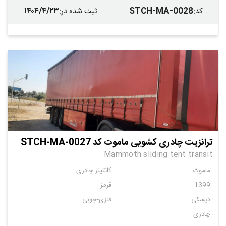
۱۴۰۴/۴/۲۳
STCH-MA-0028
کد
:
ثبت شده در
:
ترانزیت چادری کشویی ماموت کد STCH-MA-0027
Mammoth sliding tent transit
ماموت
کانتینر چادری
1399
قرمز
دیسکی
فلزی-چوبی
چادری