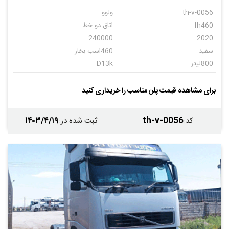
th-v-0056
ولوو
fh460
اتاق دو خط
240000
2020
سفید
460اسب بخار
800لیتر
D13k
اتوماتیک
12+2
برای مشاهده قیمت پلن مناسب را خریداری کنید
۱۴۰۳/۴/۱۹
th-v-0056
کد
:
ثبت شده در
: