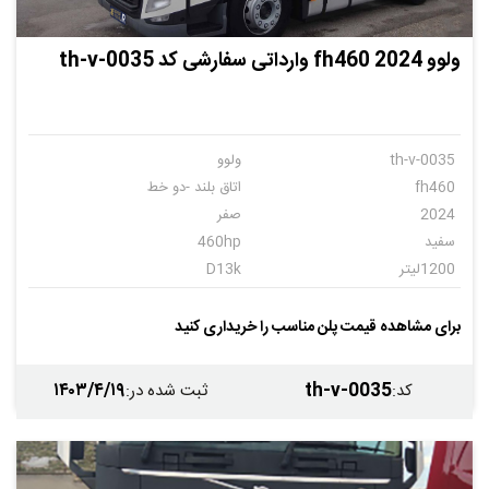
ولوو fh460 2024 وارداتی سفارشی کد th-v-0035
th-v-0035
ولوو
fh460
اتاق بلند -دو خط
2024
صفر
سفید
460hp
1200لیتر
D13k
اتوماتیک
12
برای مشاهده قیمت پلن مناسب را خریداری کنید
۱۴۰۳/۴/۱۹
th-v-0035
کد
:
ثبت شده در
: