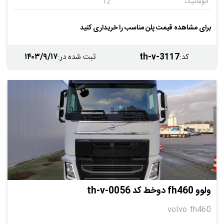
اتوماتیک
12
برای مشاهده قیمت پلن مناسب را خریداری کنید
۱۴۰۳/۹/۱۷
th-v-3117
کد
:
ثبت شده در
:
ولوو fh460 دوخط کد th-v-0056
volvo fh460