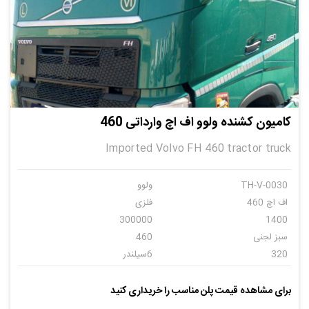
کامیون کشنده ولوو اف اچ وارداتی 460
Imported Volvo FH 460 tractor truck
TH-V-0030
ولوو
اف اچ 460
فلزی
300000
1400
سبز لجنی
460
320
6سیلندر
اتوماتیک
7
برای مشاهده قیمت پلن مناسب را خریداری کنید