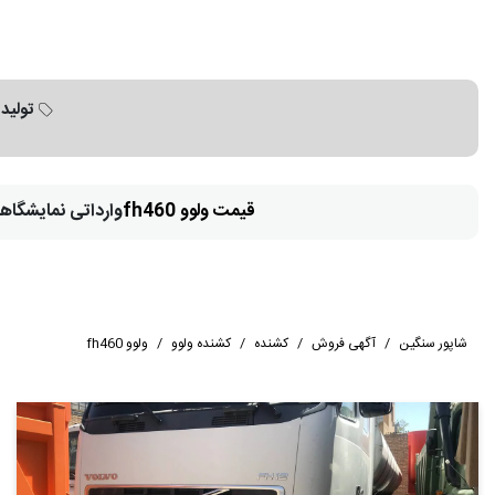
تولید 
قیمت ولوو fh460
وارداتی نمایشگاه
شاپور سنگین
/
آگهی فروش
/
کشنده
/
کشنده ولوو
/
ولوو fh460