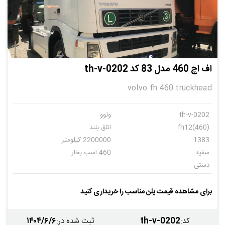
اف اچ 460 مدل 83 کد th-v-0202
volvo fh 460 truckhead
th-v-0202
ولوو
fh12(460)
اتاق بلند
1383
2200000 کیلومتر
سفید
460 اسب بخار
دستی
برای مشاهده قیمت پلن مناسب را خریداری کنید
۱۴۰۴/۶/۶
th-v-0202
کد
:
ثبت شده در
: