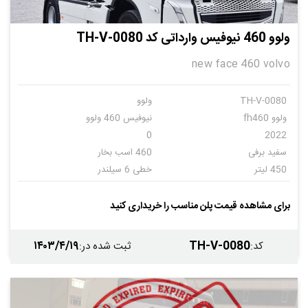
ولوو 460 نیوفیس وارداتی کد TH-V-0080
new face 460 volvo
TH-V-0080
ولوو
ولوو fh460
نیوفیس 460 ولوو
0
2022
سفید برفی
460 اسب بخار
450 لیتر
خطی 6 سیلندر
اتومات
12
برای مشاهده قیمت پلن مناسب را خریداری کنید
۱۴۰۳/۴/۱۹
TH-V-0080
کد
:
ثبت شده در
: