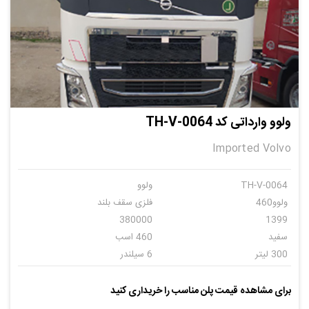
ولوو وارداتی کد TH-V-0064
Imported Volvo
TH-V-0064
ولوو
ولوو460
فلزی سقف بلند
380000
1399
سفید
460 اسب
300 لیتر
6 سیلندر
اتومات
5
برای مشاهده قیمت پلن مناسب را خریداری کنید