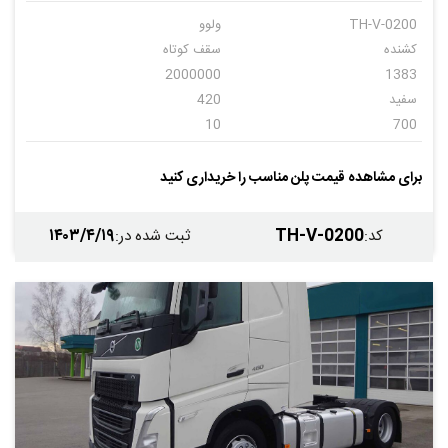
TH-V-0200
ولوو
کشنده
سقف کوتاه
2000000
1383
سفید
420
10
700
دنده ای
10
برای مشاهده قیمت پلن مناسب را خریداری کنید
۱۴۰۳/۴/۱۹
TH-V-0200
کد
:
ثبت شده در
: