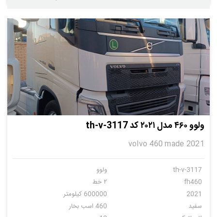
ولوو ۴۶۰ مدل ۲۰۲۱ کد th-v-3117
volvo 460 made 2021
th-v-3117
ولوو
fh460
۲ خط
2021
600000 کیلومتر
سفید
460 اسب بخار