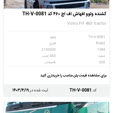
کشنده ولوو افهاش اف اچ ۴۶۰ کد TH-V-0081
Volvo FH 460 tractor
TH-V-0081
ولوو
fh460
فلزی
2100000
1384
سفید
460 اسب
600
6سیلندر
دنده ای
6
برای مشاهده قیمت پلن مناسب را خریداری کنید
۱۴۰۳/۴/۱۹
TH-V-0081
کد
:
ثبت شده در
: