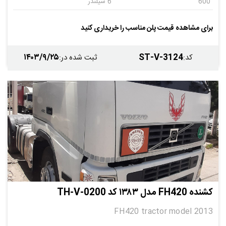
600
6 سیلندر
اتومات
6
برای مشاهده قیمت پلن مناسب را خریداری کنید
۱۴۰۳/۹/۲۵
ST-V-3124
کد
:
ثبت شده در
:
کشنده FH420 مدل ۱۳۸۳ کد TH-V-0200
FH420 tractor model 2013