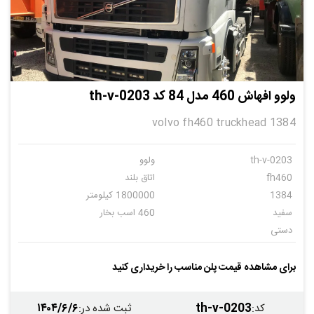
ولوو افهاش 460 مدل 84 کد th-v-0203
volvo fh460 truckhead 1384
th-v-0203
ولوو
fh460
اتاق بلند
1384
1800000 کیلومتر
سفید
460 اسب بخار
دستی
برای مشاهده قیمت پلن مناسب را خریداری کنید
۱۴۰۴/۶/۶
th-v-0203
کد
:
ثبت شده در
: