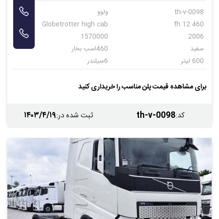
th-v-0098
ولوو
Globetrotter high cab
fh 12 460
1570000
2006
سفید
460اسب بخار
600 لیتر
6سیلندر
دستی
12+2
برای مشاهده قیمت پلن مناسب را خریداری کنید
۱۴۰۳/۴/۱۹
th-v-0098
کد
:
ثبت شده در
: