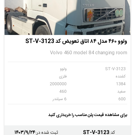
ولوو ۴۶۰ مدل ۸۴ اتاق تعویض کد ST-V-3123
Volvo 460 model 84 changing room
ST-V-3123
ولوو
کشنده
فلزی
2000000
1384
سفید
460
600
6 سیلندر
اتومات
6
برای مشاهده قیمت پلن مناسب را خریداری کنید
۱۴۰۳/۹/۲۴
ST-V-3123
کد
:
ثبت شده در
: