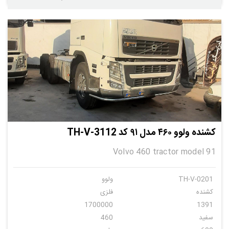
کشنده ولوو ۴۶۰ مدل ۹۱ کد TH-V-3112
Volvo 460 tractor model 91
TH-V-0201
ولوو
کشنده
فلزی
1700000
1391
سفید
460