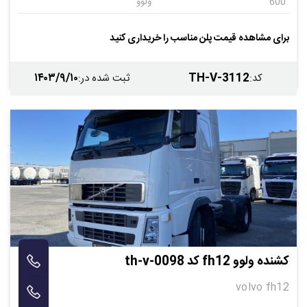
600
ولوو
دستی
6
برای مشاهده قیمت پلن مناسب را خریداری کنید
۱۴۰۳/۹/۱۰
TH-V-3112
کد
:
ثبت شده در
:
کشنده ولوو fh12 کد th-v-0098
volvo fh12