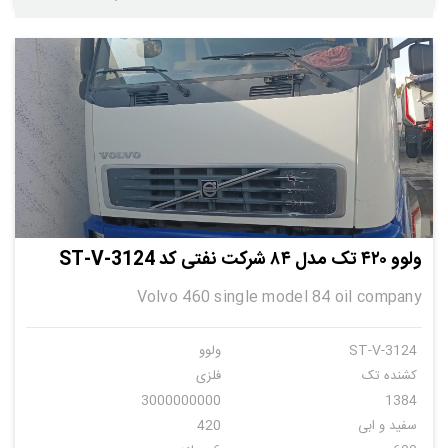
ولوو ۴۲۰ تک مدل ۸۴ شرکت نفتی کد ST-V-3124
Volvo 460 single model 84 oil company
ST-V-3124
ولوو
کشنده تک
فلزی
3000000000
1384
سفید و ابی
420