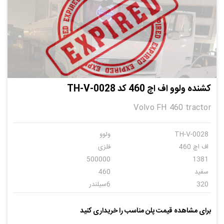
کشنده ولوو اف اچ 460 کد TH-V-0028
Volvo FH 460 tractor
TH-V-0028
ولوو
اف اچ 460
فلزی
500000
1381
سفید
460
320
6سیلندر
دنده ای
7
برای مشاهده قیمت پلن مناسب را خریداری کنید