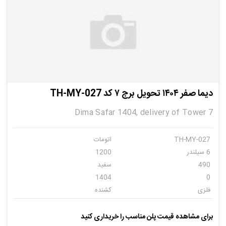
دیما صفر ۱۴۰۴ تحویل برج ۷ کد TH-MY-027
Dima Safar 1404, delivery of Tower 7
TH-MY-027
اتومات
6 سیلندر
1200
490
سفید
1404
0
فلزی
کشنده
دیما
6
برای مشاهده قیمت پلن مناسب را خریداری کنید