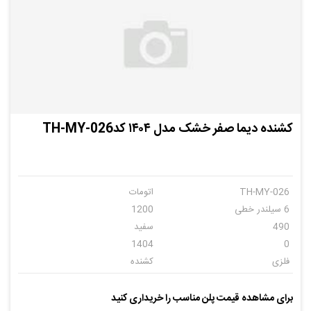
کشنده دیما صفر خشک مدل ۱۴۰۴ کدTH-MY-026
TH-MY-026
اتومات
6 سیلندر خطی
1200
490
سفید
1404
0
فلزی
کشنده
دیما
6
برای مشاهده قیمت پلن مناسب را خریداری کنید