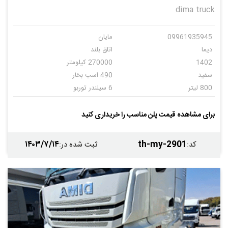
dima truck
09961935945
مایان
دیما
اتاق بلند
1402
270000 کیلومتر
سفید
490 اسب بخار
800 لیتر
6 سیلندر توربو
اتوماتیک
12
برای مشاهده قیمت پلن مناسب را خریداری کنید
۱۴۰۳/۷/۱۴
th-my-2901
کد
:
ثبت شده در
: