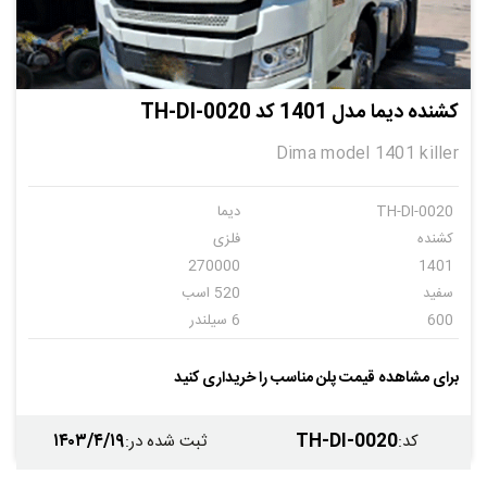
کشنده دیما مدل 1401 کد TH-DI-0020
Dima model 1401 killer
TH-DI-0020
دیما
کشنده
فلزی
270000
1401
سفید
520 اسب
600
6 سیلندر
اتومات
5
برای مشاهده قیمت پلن مناسب را خریداری کنید
۱۴۰۳/۴/۱۹
TH-DI-0020
کد
:
ثبت شده در
: