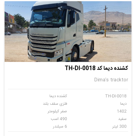
کشنده دیما کد TH-DI-0018
Dima's tracktor
TH-DI-0018
کشنده دیما
دیما
فلزی سقف بلند
1402
صفر کیلومتر
سفید
490 اسب
300 لیتر
6 سیلندر
دنده ای
6