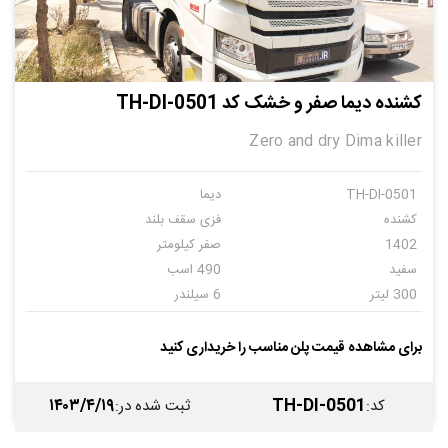
کشنده دیما صفر و خشک کد TH-DI-0501
Zero and dry Dima killer
TH-DI-0501
دیما
کشنده
فزی سقف بلند
1402
صفر کیلومتر
سفید
490 اسب
300 لیتر
6 سیلندر
zf دوازده سرعته
12
برای مشاهده قیمت پلن مناسب را خریداری کنید
۱۴۰۳/۴/۱۹
TH-DI-0501
کد
:
ثبت شده در
: