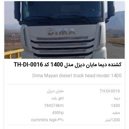
کشنده دیما مایان دیزل مدل 1400 کد TH-DI-0016
Dima Mayan diesel truck head model 1400
TH-DI-0016
مایان دیزل
دیما
اتاق بلند
184574km
1400
سفید
490hp
1200لیتر
cummins isg۵-۴۹۰
اتوماتیک
12+2