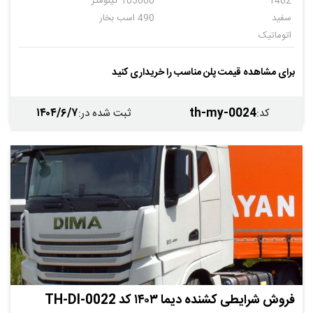
1402
105000 کیلومتر
سفید
490 اسب بخار
اتوماتیک
برای مشاهده قیمت پلن مناسب را خریداری کنید
۱۴۰۴/۶/۷
th-my-0024
کد
:
ثبت شده در
:
فروش شرایطی کشنده دیما ۱۴۰۳ کد TH-DI-0022