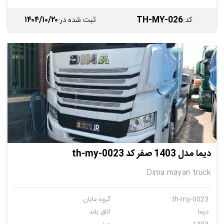
۱۴۰۴/۱۰/۲۰
TH-MY-026
کد
:
ثبت شده در
:
دیما مدل 1403 صفر کد th-my-0023
Dima mayan truck
th-my-0023
گروه مایان
دیما
اتاق بلند