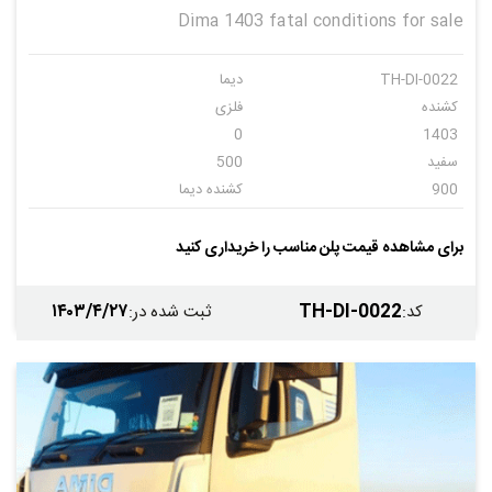
Dima 1403 fatal conditions for sale
TH-DI-0022
دیما
کشنده
فلزی
0
1403
سفید
500
900
کشنده دیما
اتومات
12
برای مشاهده قیمت پلن مناسب را خریداری کنید
۱۴۰۳/۴/۲۷
TH-DI-0022
کد
:
ثبت شده در
: