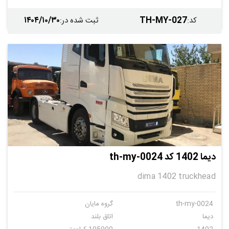
۱۴۰۴/۱۰/۳۰
TH-MY-027
کد
:
ثبت شده در
:
دیما 1402 کد th-my-0024
dima 1402 truckhead
th-my-0024
گروه مایان
دیما
اتاق بلند