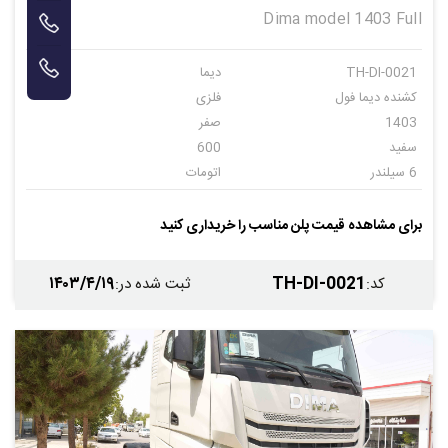
Dima model 1403 Full
TH-DI-0021
دیما
کشنده دیما فول
فلزی
1403
صفر
سفید
600
6 سیلندر
اتومات
16
برای مشاهده قیمت پلن مناسب را خریداری کنید
۱۴۰۳/۴/۱۹
TH-DI-0021
کد
:
ثبت شده در
: