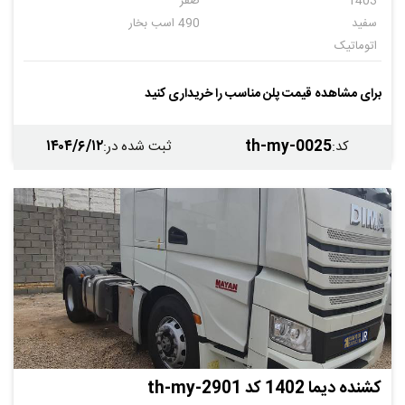
1403
صفر
سفید
490 اسب بخار
اتوماتیک
برای مشاهده قیمت پلن مناسب را خریداری کنید
۱۴۰۴/۶/۱۲
th-my-0025
کد
:
ثبت شده در
:
کشنده دیما 1402 کد th-my-2901