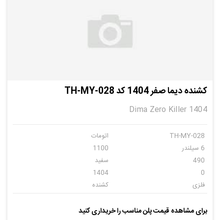
کشنده دیما صفر 1404 کد TH-MY-028
Dima Zero Killer 1404
TH-MY-028
اتومات
6 سیلندر
1100
490
سفید
1404
0
فلزی
کشنده
دیما
6
برای مشاهده قیمت پلن مناسب را خریداری کنید