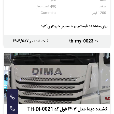
1403
صفر
سفید
490 اسب بخار
1200 لیتر
Cummins
اتوماتیک
برای مشاهده قیمت پلن مناسب را خریداری کنید
۱۴۰۴/۵/۷
th-my-0023
کد
:
ثبت شده در
:
کشنده دیما مدل ۱۴۰۳ فول کد TH-DI-0021