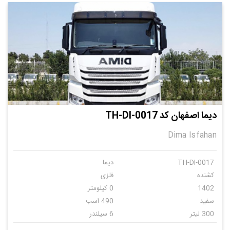
دیما اصفهان کد TH-DI-0017
Dima Isfahan
TH-DI-0017
دیما
کشنده
فلزی
1402
0 کیلومتر
سفید
490 اسب
300 لیتر
6 سیلندر
اتومات
5