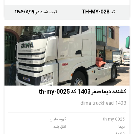
۱۴۰۴/۱۱/۱۹
TH-MY-028
کد
:
ثبت شده در
:
کشنده دیما صفر 1403 کد th-my-0025
dima truckhead 1403
th-my-0025
گروه مایان
دیما
اتاق بلند