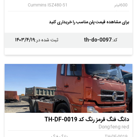
600لیتر
Cummins ISZ480-51
اتوماتیک
12+2
برای مشاهده قیمت پلن مناسب را خریداری کنید
۱۴۰۳/۴/۱۹
th-do-0097
کد
:
ثبت شده در
:
دانگ فنگ قرمز رنگ کد TH-DF-0019
Dongfeng red
TH-DF-0019
دانگ فنگ