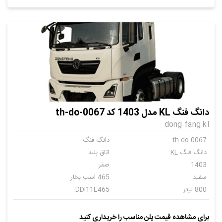
دانگ فنگ KL مدل 1403 کد th-do-0067
dong fang kl
th-do-0067
دانگ فنگ
دانگ فنگ KL
اتاق بلند
1403
صفر
سفید
465 اسب بخار
800 لیتر
DDI11E465
دستی
14
برای مشاهده قیمت پلن مناسب را خریداری کنید