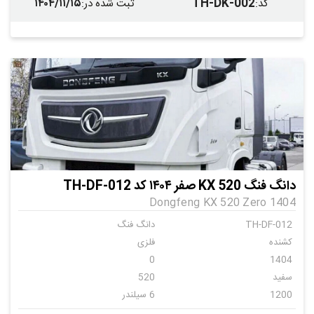
۱۴۰۴/۱۱/۱۵
TH-DK-002
کد
:
ثبت شده در
:
دانگ فنگ KX 520 صفر ۱۴۰۴ کد TH-DF-012
Dongfeng KX 520 Zero 1404
TH-DF-012
دانگ فنگ
کشنده
فلزی
0
1404
سفید
520
1200
6 سیلندر
اتومات
6