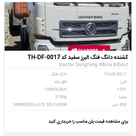
کشنده دانگ فنگ البرز سفید کد TH-DF-0017
tractor Dongfeng White Alborz
TH-DF-0017
دانگ فنگ
البرز
اتاق بلند
1289562km
1391
سفید
375hp
400 لیتر
CUMMINS(ISLe375 30) EUROIII
دستی
16+2
برای مشاهده قیمت پلن مناسب را خریداری کنید