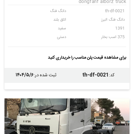
dongfanf alborz truck
th-df-0021
دانگ فنگ
دانگ فنگ البرز
اتاق بلند
1391
سفید
375 اسب بخار
دستی
برای مشاهده قیمت پلن مناسب را خریداری کنید
۱۴۰۴/۵/۶
th-df-0021
کد
:
ثبت شده در
: