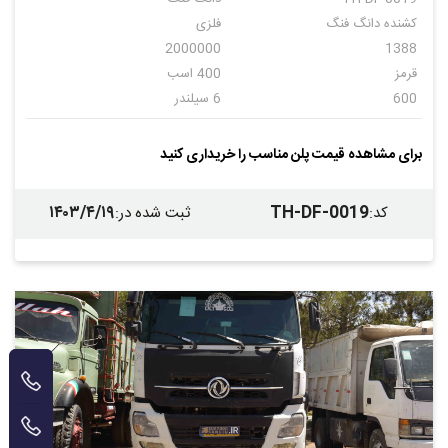
کشنده دانگ فنگ
فلزی
2000000
1388
قرمز
400 اسب
600
6 سیلندر
دنده ای
6
برای مشاهده قیمت پلن مناسب را خریداری کنید
۱۴۰۳/۴/۱۹
TH-DF-0019
کد
:
ثبت شده در
: