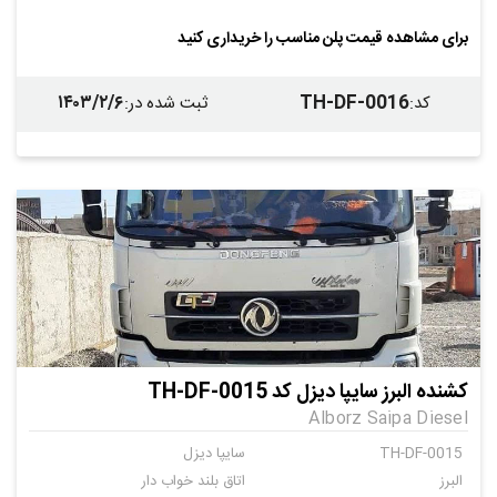
دستی
16+2
برای مشاهده قیمت پلن مناسب را خریداری کنید
۱۴۰۳/۲/۶
TH-DF-0016
کد
:
ثبت شده در
:
کشنده البرز سایپا دیزل کد TH-DF-0015
Alborz Saipa Diesel
TH-DF-0015
سایپا دیزل
البرز
اتاق بلند خواب دار