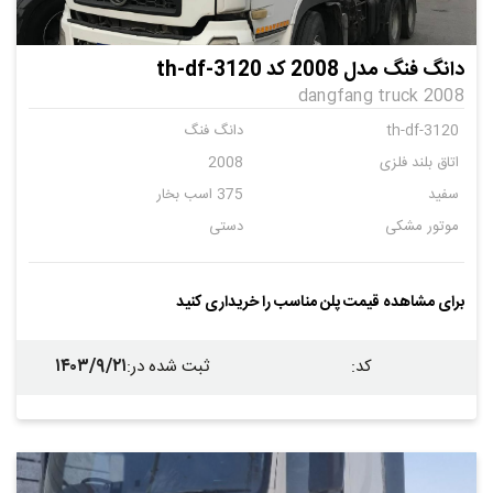
دانگ فنگ مدل 2008 کد th-df-3120
dangfang truck 2008
th-df-3120
دانگ فنگ
اتاق بلند فلزی
2008
سفید
375 اسب بخار
موتور مشکی
دستی
برای مشاهده قیمت پلن مناسب را خریداری کنید
۱۴۰۳/۹/۲۱
کد
:
ثبت شده در
: