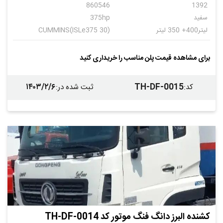
860546
1392
سفید
375hp
لیتر400+ 350 لیتر
CUMMINS(ISLe375 30)
دستی
16+2
برای مشاهده قیمت پلن مناسب را خریداری کنید
۱۴۰۳/۲/۶
TH-DF-0015
کد
:
ثبت شده در
:
کشنده البرز دانگ فنگ موتور کد TH-DF-0014