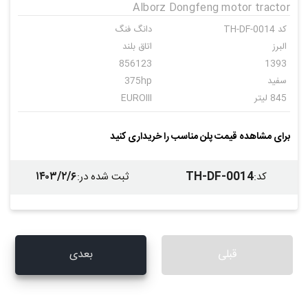
Alborz Dongfeng motor tractor
کد TH-DF-0014
دانگ فنگ
البرز
اتاق بلند
856123
1393
سفید
375hp
845 لیتر
EUROIII
دستی
16+2
برای مشاهده قیمت پلن مناسب را خریداری کنید
۱۴۰۳/۲/۶
TH-DF-0014
کد
:
ثبت شده در
:
قبلی
بعدی