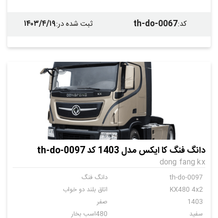
۱۴۰۳/۴/۱۹
th-do-0067
کد
:
ثبت شده در
:
دانگ فنگ کا ایکس مدل 1403 کد th-do-0097
dong fang kx
th-do-0097
دانگ فنگ
KX480 4x2
اتاق بلند دو خواب
1403
صفر
سفید
480اسب بخار