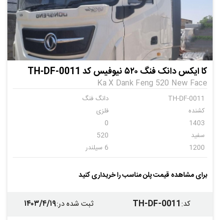
کا ایکس دانک فنگ ۵۲۰ نیوفیس کد TH-DF-0011
Ka X Dank Feng 520 New Face
TH-DF-0011
دانگ فنگ
کشنده
فلزی
0
1403
سفید
520
1200
6 سیلندر
اتومات
6
برای مشاهده قیمت پلن مناسب را خریداری کنید
۱۴۰۳/۴/۱۹
TH-DF-0011
کد
:
ثبت شده در
: