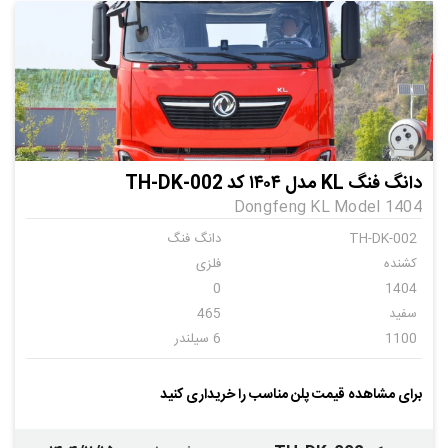
دانگ فنگ KL مدل ۱۴۰۴ کد TH-DK-002
Dongfeng KL Model 1404
TH-DK-002
دانگ فنگ
کشنده
فلزی
0
1404
سفید
465
1100
6 سیلندر
دنده ای
6
برای مشاهده قیمت پلن مناسب را خریداری کنید