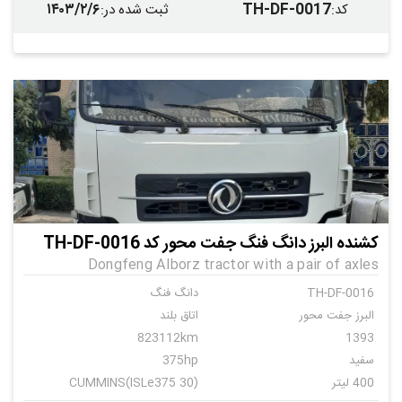
۱۴۰۳/۲/۶
TH-DF-0017
کد
:
ثبت شده در
:
کشنده البرز دانگ فنگ جفت محور کد TH-DF-0016
Dongfeng Alborz tractor with a pair of axles
TH-DF-0016
دانگ فنگ
البرز جفت محور
اتاق بلند
823112km
1393
سفید
375hp
400 لیتر
CUMMINS(ISLe375 30)