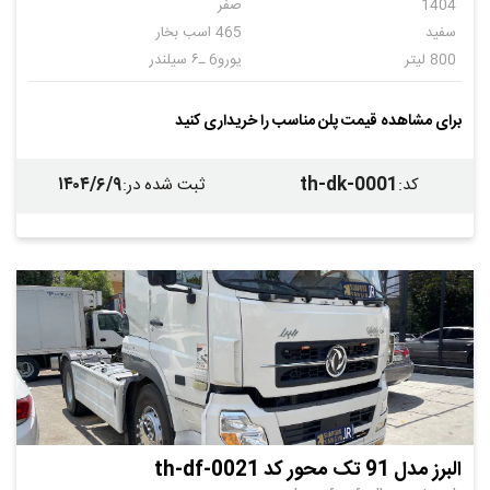
1404
صفر
سفید
465 اسب بخار
800 لیتر
یورو6 ـ۶ سیلندر
دستی
14+4
برای مشاهده قیمت پلن مناسب را خریداری کنید
۱۴۰۴/۶/۹
th-dk-0001
کد
:
ثبت شده در
:
البرز مدل 91 تک محور کد th-df-0021