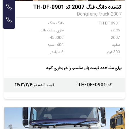
کشنده دانگ فنگ 2007 کد TH-DF-0901
Dongfeng truck 2007
TH-DF-0901
دانگ فنگ
کشنده
فلزی سقف بلند
450000
2007
سفید
400 اسب
300 لیتر
6 سیلندر
دنده ای
7
برای مشاهده قیمت پلن مناسب را خریداری کنید
۱۴۰۳/۲/۶
TH-DF-0901
کد
:
ثبت شده در
: