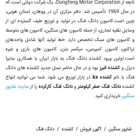
تابعه از Dongfeng Motor Corporation، یک شرکت دولتی است که
در سال 1969 تأسیس شد. دفتر مرکزی آن در ووهان، استان هوبی،
چین است.کامیون دانگ فنگ در تولید و توزیع طیف گسترده ای از
وسایل نقلیه تجاری، از جمله کامیون های سنگین، کامیون های متوسط
و کامیون های سبک تخصص دارد. خط تولید آنها شامل واحدهای
تراکتور، کامیون کمپرسی، میکسر بتن، کامیون های باری و غیره
است.اولین ورود کشنده دانگ فنگ به بازار ایران با همکاری سایپا
دیزل و
کشنده البرز
بود و در حال حاضر نسل جدید کشنده های دانگ
فنگ با نام
کشنده kx
در بازار توزیع می شود. شما می توانید انواع
کشنده
دانگ فنگ صفر کیلومتر
و
دانگ فنگ کارکرده
را از
سایت شاپور
سنگین
خریداری کنید.
شاپور سنگین
/
آگهی فروش
/
کشنده
/
دانگ فنگ