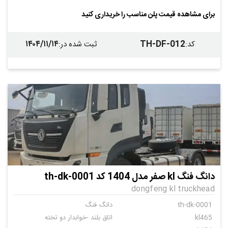
برای مشاهده قیمت پلن مناسب را خریداری کنید
۱۴۰۴/۱۱/۱۴
TH-DF-012
کد
:
ثبت شده در
:
دانگ فنگ kl صفر مدل 1404 کد th-dk-0001
dongfeng kl truckhead
th-dk-0001
دانگ فنگ
kl465
اتاق بلند -خوابدار دو تخته