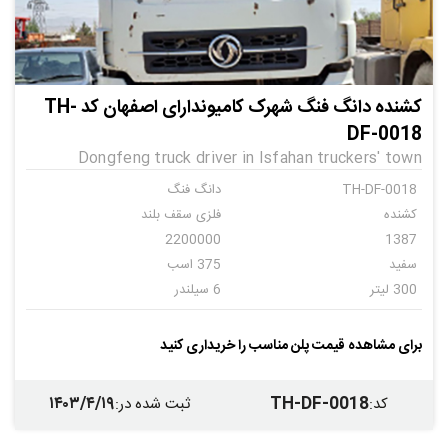
کشنده دانگ فنگ شهرک کامیوندارای اصفهان کد TH-
DF-0018
Dongfeng truck driver in Isfahan truckers' town
TH-DF-0018
دانگ فنگ
کشنده
فلزی سقف بلند
2200000
1387
سفید
375 اسب
300 لیتر
6 سیلندر
دنده ای
6
برای مشاهده قیمت پلن مناسب را خریداری کنید
۱۴۰۳/۴/۱۹
TH-DF-0018
کد
:
ثبت شده در
: