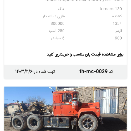
k-mack-130
ماک
کشنده
فلزی دماغه دار
800000
1354
قرمز
250 اسب
900
6 سیلندر
دنده ای
24
برای مشاهده قیمت پلن مناسب را خریداری کنید
۱۴۰۳/۲/۶
th-mc-0029
کد
:
ثبت شده در
: