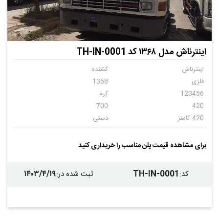
اینترناش مدل ۱۳۶۸ کد TH-IN-0001
اینترناش
کشنده
فلزی
1368
123456
کرم
700
420
420 کامنز
دستی
18
برای مشاهده قیمت پلن مناسب را خریداری کنید
۱۴۰۳/۴/۱۹
TH-IN-0001
کد
:
ثبت شده در
: