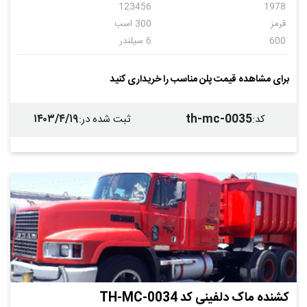
123456
1978
قرمز
300 اسب
600
6 سیلندر
دنده ای
20
برای مشاهده قیمت پلن مناسب را خریداری کنید
۱۴۰۳/۴/۱۹
th-mc-0035
کد
:
ثبت شده در
:
کشنده ماک دلفینی کد TH-MC-0034