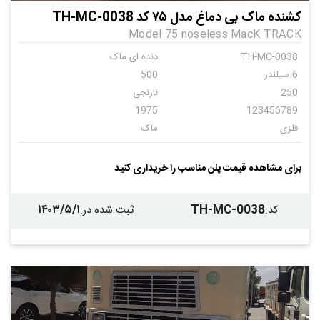
کشنده ماک بی دماغ مدل ۷۵ کد TH-MC-0038
Model 75 noseless MacK TRACK
TH-MC-0038
دنده ای ماک
6 سیلندر
500
250
نارنجی
1975
123456789
فلزی
ماک
20
دست ساز
کفی 2 محور
1385
برای مشاهده قیمت پلن مناسب را خریداری کنید
سفید
کاسه
چوبی
ندارد
۱۴۰۳/۵/۱
TH-MC-0038
کد
:
ثبت شده در
:
ندارد