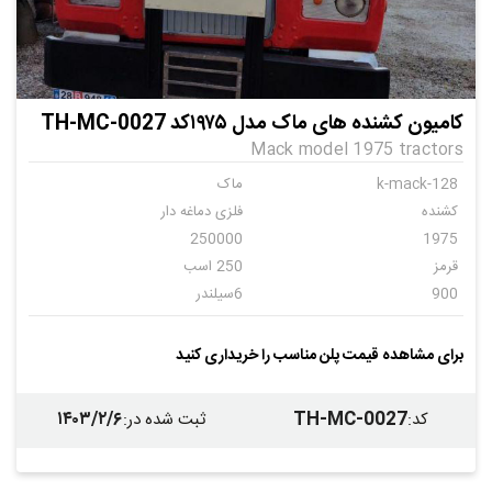
کامیون کشنده های ماک مدل ۱۹۷۵کد TH-MC-0027
Mack model 1975 tractors
k-mack-128
ماک
کشنده
فلزی دماغه دار
250000
1975
قرمز
250 اسب
900
6سیلندر
دنده ای
24
برای مشاهده قیمت پلن مناسب را خریداری کنید
۱۴۰۳/۲/۶
TH-MC-0027
کد
:
ثبت شده در
: