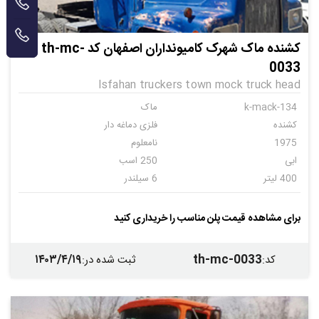
کشنده ماک شهرک کامیونداران اصفهان کد th-mc-
0033
Isfahan truckers town mock truck head
k-mack-134
ماک
کشنده
فلزی دماغه دار
1975
نامعلوم
ابی
250 اسب
400 لیتر
6 سیلندر
دنده ای
20
برای مشاهده قیمت پلن مناسب را خریداری کنید
۱۴۰۳/۴/۱۹
th-mc-0033
کد
:
ثبت شده در
: