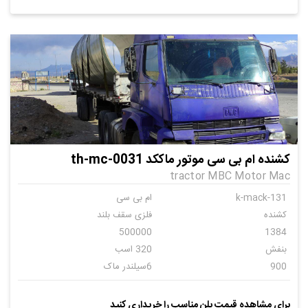
کشنده ام بی سی موتور ماککد th-mc-0031
tractor MBC Motor Mac
k-mack-131
ام بی سی
کشنده
فلزی سقف بلند
500000
1384
بنفش
320 اسب
900
6سیلندر ماک
دنده ای
12
برای مشاهده قیمت پلن مناسب را خریداری کنید