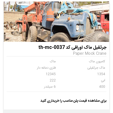
جرثقیل ماک اوراقی کد th-mc-0037
Paper Mock Crane
کامیون ماک
ماک
ماک جرثقیلی
فلزی دماغه دار
12345
1354
ابی
222
400
6 سیلندر
دنده ای
22
جرثقیل
جرثقیل سازان
برای مشاهده قیمت پلن مناسب را خریداری کنید
فلزی
ندارد
ندارد