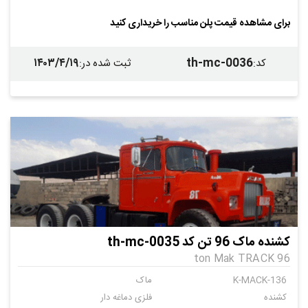
ندارد
ندارد
دارد
ندارد
برای مشاهده قیمت پلن مناسب را خریداری کنید
ماک
1354
12345
۱۴۰۳/۴/۱۹
th-mc-0036
کد
:
ثبت شده در
:
کشنده ماک 96 تن کد th-mc-0035
96 ton Mak TRACK
K-MACK-136
ماک
کشنده
فلزی دماغه دار