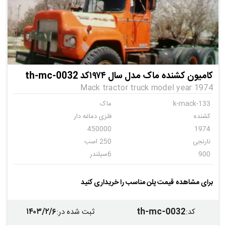
کامیون کشنده ماک مدل سال ۱۹۷۴کد th-mc-0032
Mack tractor truck model year 1974
k-mack-133
ماک
کشنده
فلزی دماغه دار
450000
1974
نارنجی
250 اسب
900
6سیلندر
دنده ای
24
برای مشاهده قیمت پلن مناسب را خریداری کنید
۱۴۰۳/۲/۶
th-mc-0032
کد
:
ثبت شده در
: