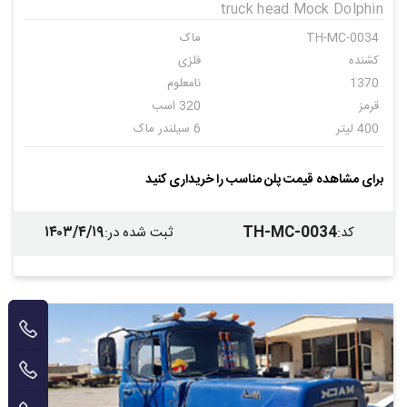
truck head Mock Dolphin
TH-MC-0034
ماک
کشنده
فلزی
1370
نامعلوم
قرمز
320 اسب
400 لیتر
6 سیلندر ماک
دنده ای
24
برای مشاهده قیمت پلن مناسب را خریداری کنید
۱۴۰۳/۴/۱۹
TH-MC-0034
کد
:
ثبت شده در
: