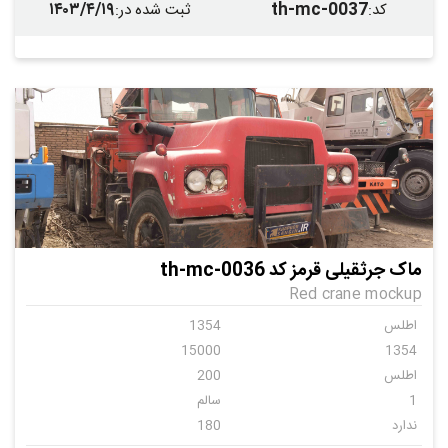
۱۴۰۳/۴/۱۹
th-mc-0037
کد
:
ثبت شده در
:
ماک جرثقیلی قرمز کد th-mc-0036
Red crane mockup
اطلس
1354
15000
1354
اطلس
200
1
سالم
ندارد
180