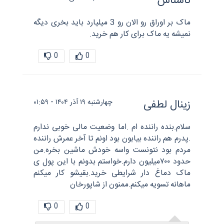
ناشناس
ماک بر اوراق رو الان رو 3 میلیارد باید بخری دیگه
نمیشه یه ماک برای کار هم خرید.
0
0
زینال لطفی
چهارشنبه ۱۹ آذر ۱۴۰۴ - ۰۱:۵۹
سلام.بنده راننده ام .اما وضعیت مالی خوبی ندارم
.پدرم هم راننده بیابون بود اونم تا آخر عمرش راننده
مردم بود نتونست واسه خودش ماشین بخره.من
حدود ۷۰۰میلیون دارم.خواستم بدونم با این پول ی
ماک دماغ دار شرایطی خرید.بقیشو کار میکنم
ماهانه تسویه میکنم.ممنون از شاپورخان
0
0