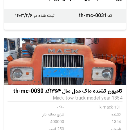
۱۴۰۳/۲/۶
th-mc-0031
کد
:
ثبت شده در
:
کامیون کشنده ماک مدل سال ۱۳۵۴کد th-mc-0030
Mack tow truck model year 1354
k-mack-131
ماک
کشنده
فلزی دماغه دار
400000
1354
نارنجی
250 اسب