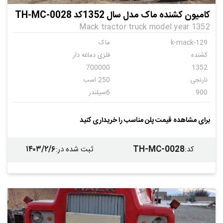
کامیون کشنده ماک مدل سال 1352کد TH-MC-0028
Mack tractor truck model year 1352
k-mack-129
ماک
کشنده
فلزی دماغه دار
700000
1352
نارنجی
250 اسب
900
6سیلندر
دنده ای
24
برای مشاهده قیمت پلن مناسب را خریداری کنید
۱۴۰۳/۲/۶
TH-MC-0028
کد
:
ثبت شده در
: