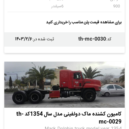
900
6سیلندر
دنده ای
24
برای مشاهده قیمت پلن مناسب را خریداری کنید
۱۴۰۳/۲/۶
th-mc-0030
کد
:
ثبت شده در
:
کامیون کشنده ماک دولفینی مدل سال 1354کد th-
mc-0029
Mack Dolphin truck model year 1354