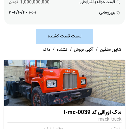
قیمت حواله یا شرایطی
1,000,000,000
تومان
بروزرسانی
۱۰:۰۱ - ۱۴۰۴/۱۰/۴
لیست قیمت کشنده
شاپور سنگین
/
آگهی فروش
/
کشنده
/
ماک
ماک اوراقی کد t-mc-0039
mack truck
دستی
موتور دلفینی