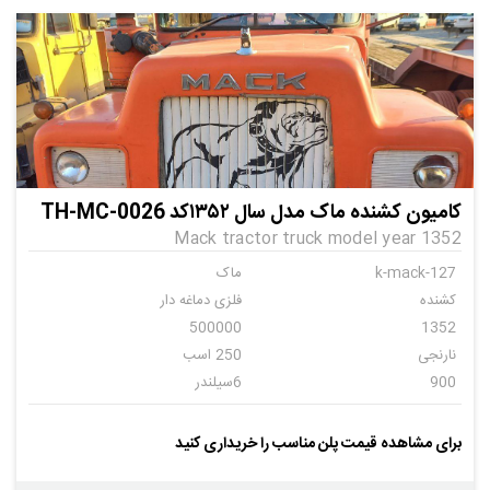
کامیون کشنده ماک مدل سال ۱۳۵۲کد TH-MC-0026
Mack tractor truck model year 1352
k-mack-127
ماک
کشنده
فلزی دماغه دار
500000
1352
نارنجی
250 اسب
900
6سیلندر
دنده ای
24
برای مشاهده قیمت پلن مناسب را خریداری کنید