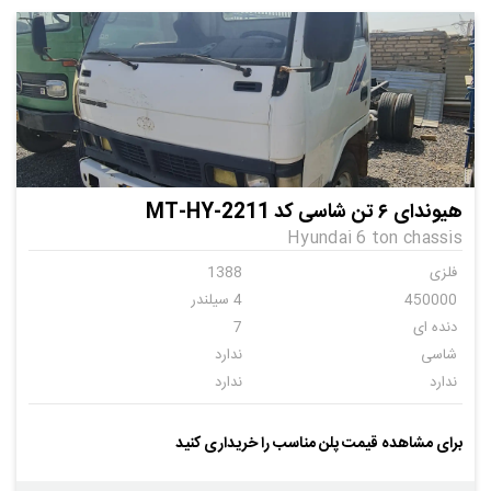
هیوندای ۶ تن شاسی کد MT-HY-2211
Hyundai 6 ton chassis
فلزی
1388
450000
4 سیلندر
دنده ای
7
شاسی
ندارد
ندارد
ندارد
ندارد
برای مشاهده قیمت پلن مناسب را خریداری کنید