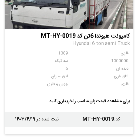
کامیونت هیوندا 6تن کد MT-HY-0019
Hyundai 6 ton semi Truck
فلزی
1389
1000000
سه تیکه
دنده ای
6
اتاق باری
اتاق سازان
فلزی
چوبی و فلزی
ندارد
برای مشاهده قیمت پلن مناسب را خریداری کنید
۱۴۰۳/۴/۱۹
MT-HY-0019
کد
:
ثبت شده در
: