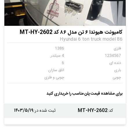
کامیونت هیوندا ۶ تن مدل ۸۶ کد MT-HY-2602
Hyundai 6 ton truck model 86
فلزی
1386
1234567
4 سیلندر
دنده ای
6
باری
اتاق سازان
چوبی
چوبی و فلزی
ندارد
برای مشاهده قیمت پلن مناسب را خریداری کنید
۱۴۰۳/۵/۱۹
MT-HY-2602
کد
:
ثبت شده در
: