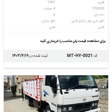
فلزی
1387
750000
4 سیلندر
دنده ای
6
اتاق باری بغل بازشو فلزی
اتاق سازان
فلزی
فلزی
ندارد
برای مشاهده قیمت پلن مناسب را خریداری کنید
۱۴۰۳/۴/۱۹
MT-HY-0021
کد
:
ثبت شده در
: