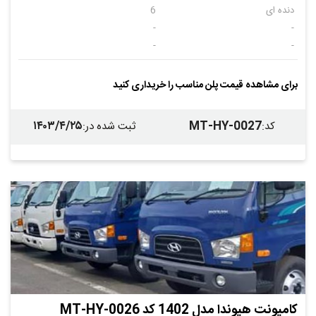
دنده ای
6
-
-
-
-
-
برای مشاهده قیمت پلن مناسب را خریداری کنید
۱۴۰۳/۴/۲۵
MT-HY-0027
کد
:
ثبت شده در
:
کامیونت هیوندا مدل 1402 کد MT-HY-0026