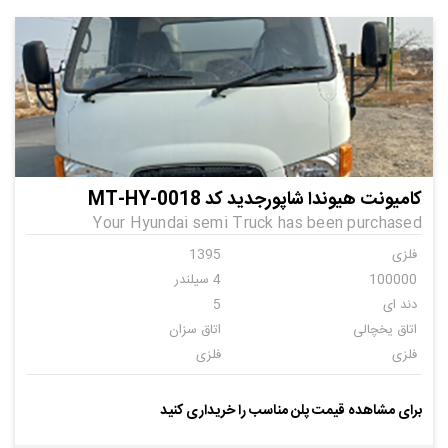
کامیونت هیوندا شاپورجدید کد MT-HY-0018
Your Hyundai semi Truck has been purchased
فلزی
1395
100000
4 سیلندر
دند ای
5
اتاق یخچالی
اتاق سزان
فلزی
فلزی
فلزی
برای مشاهده قیمت پلن مناسب را خریداری کنید