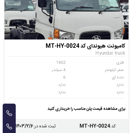
کامیونت هیوندای کد MT-HY-0024
Hyundai truck
فلزی
1402
صفر کیلومتر
4 سیلندر
دنده ای
6
ندارد
ندارد
ندارد
ندارد
ندارد
برای مشاهده قیمت پلن مناسب را خریداری کنید
۱۴۰۳/۲/۶
MT-HY-0024
کد
:
ثبت شده در
: