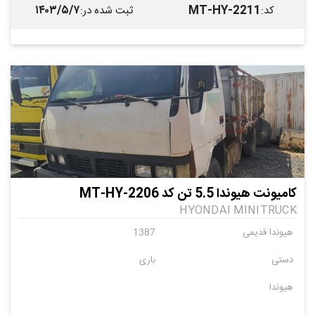
۱۴۰۳/۵/۷
MT-HY-2211
کد
:
ثبت شده در
:
کامیونت هیوندا 5.5 تن کد MT-HY-2206
HYONDAI MINITRUCK
هیوندا قدیمی
1387
دستی
باری
هیوندا