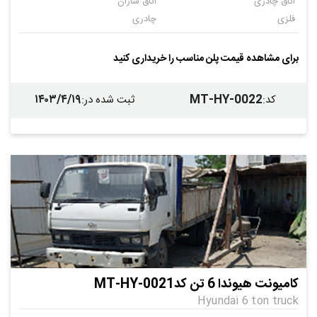
اتاق چادری
اتاق سازان
فلزی
چادری
چادری
برای مشاهده قیمت پلن مناسب را خریداری کنید
۱۴۰۳/۴/۱۹
MT-HY-0022
کد
:
ثبت شده در
:
کامیونت هیوندا 6 تن کدMT-HY-0021
Hyundai 6 ton truck