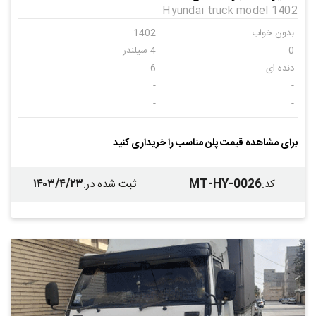
Hyundai truck model 1402
بدون خواب
1402
0
4 سیلندر
دنده ای
6
-
-
-
-
-
برای مشاهده قیمت پلن مناسب را خریداری کنید
۱۴۰۳/۴/۲۳
MT-HY-0026
کد
:
ثبت شده در
: