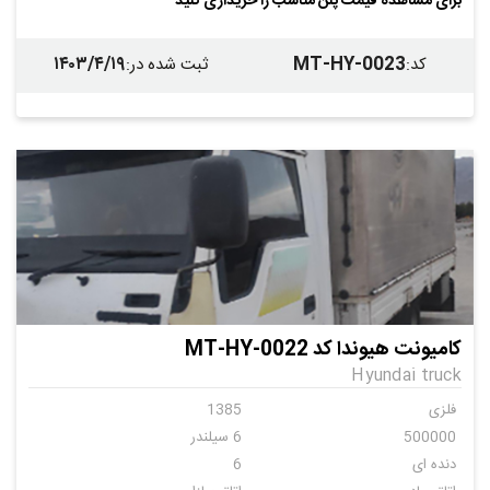
برای مشاهده قیمت پلن مناسب را خریداری کنید
۱۴۰۳/۴/۱۹
MT-HY-0023
کد
:
ثبت شده در
:
کامیونت هیوندا کد MT-HY-0022
Hyundai truck
فلزی
1385
500000
6 سیلندر
دنده ای
6