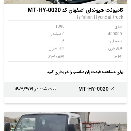
کامیونت هیوندای اصفهان کد MT-HY-0020
Isfahan Hyundai truck
فلزی
1390
450000
6 سیلندر
دنده ای
6
اتاق باری
اتاق سازان
چوبی
چوبی فلزی
ندارد
برای مشاهده قیمت پلن مناسب را خریداری کنید
۱۴۰۳/۴/۱۹
MT-HY-0020
کد
:
ثبت شده در
: