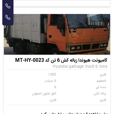
کامیونت هیوندا زباله کش 6 تن کد MT-HY-0023
Hyundai garbage truck 6 tons
فلزی
1385
نامعلوم
6 سیلندر
دنده ای
6
زباله کش
اتاق شاپور اصفهان
فلزی
فلزی
فلزی