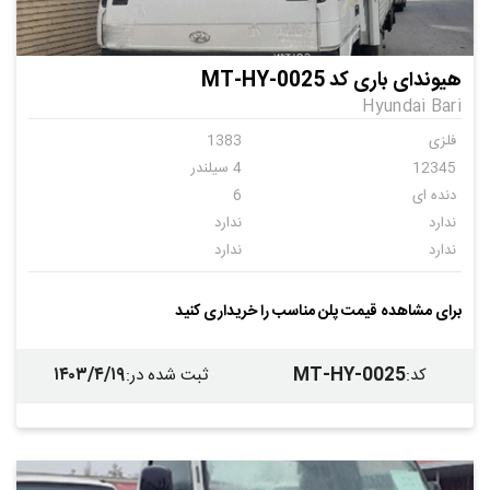
هیوندای باری کد MT-HY-0025
Hyundai Bari
فلزی
1383
12345
4 سیلندر
دنده ای
6
ندارد
ندارد
ندارد
ندارد
ندارد
برای مشاهده قیمت پلن مناسب را خریداری کنید
۱۴۰۳/۴/۱۹
MT-HY-0025
کد
:
ثبت شده در
: