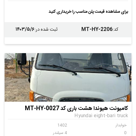
برای مشاهده قیمت پلن مناسب را خریداری کنید
۱۴۰۳/۵/۶
MT-HY-2206
کد
:
ثبت شده در
:
کامیونت هیوندا هشت باری کد MT-HY-0027
Hyundai eight-bari truck
خوابدار
1402
0
4 سیلندر