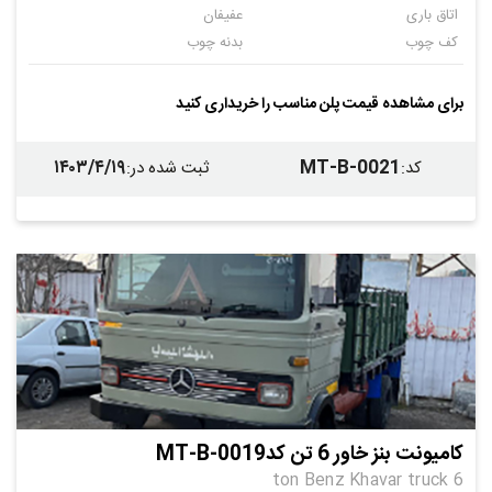
اتاق باری
عفیفان
کف چوب
بدنه چوب
فاقد سقف
برای مشاهده قیمت پلن مناسب را خریداری کنید
۱۴۰۳/۴/۱۹
MT-B-0021
کد
:
ثبت شده در
:
کامیونت بنز خاور 6 تن کدMT-B-0019
6 ton Benz Khavar truck