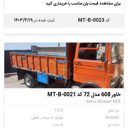
برای مشاهده قیمت پلن مناسب را خریداری کنید
۱۴۰۳/۴/۱۹
MT-B-0023
کد
:
ثبت شده در
:
خاور 608 مدل 72 کد MT-B-0021
benz khavar 608
بنز خاور
1372
820000
موتور 6 سیلندر خطی
دنده ای
6 دنده