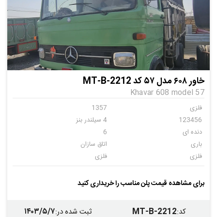
خاور ۶۰۸ مدل ۵۷ کد MT-B-2212
Khavar 608 model 57
فلزی
1357
123456
4 سیلندر بنز
دنده ای
6
باری
اتاق سازان
فلزی
فلزی
ندارد
برای مشاهده قیمت پلن مناسب را خریداری کنید
۱۴۰۳/۵/۷
MT-B-2212
کد
:
ثبت شده در
: