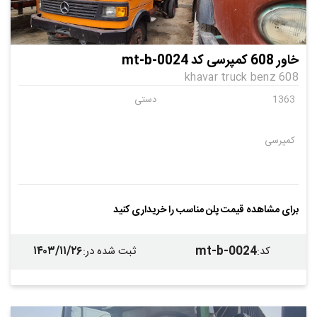
خاور 608 کمپرسی کد mt-b-0024
khavar truck benz 608
1363
دستی
کمپرسی
برای مشاهده قیمت پلن مناسب را خریداری کنید
۱۴۰۳/۱۱/۲۶
mt-b-0024
کد
:
ثبت شده در
: