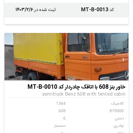
۱۴۰۳/۲/۶
MT-B-0013
کد
:
ثبت شده در
:
خاور بنز 608 با اتاقک چادردار کد MT-B-0010
semitruck Benz 608 with tented cabin
کلاسیک
1364
608
879000
دستی
6
چادری
دستساز