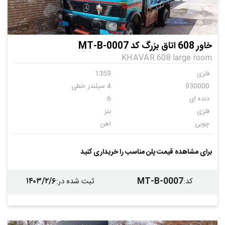
خاور 608 اتاق بزرگ کد MT-B-0007
KHAVAR 608 large room
فلزی
1359
930000
4 سیلندر خطی
دنده ای
6
فلزی
بنز
چوبی
اهن
ندارد
برای مشاهده قیمت پلن مناسب را خریداری کنید
۱۴۰۳/۲/۶
MT-B-0007
کد
:
ثبت شده در
: