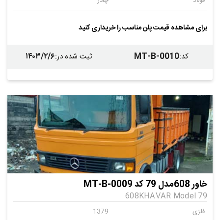
فولاد
چادر
تیرک فولادی
برای مشاهده قیمت پلن مناسب را خریداری کنید
۱۴۰۳/۲/۶
MT-B-0010
کد
:
ثبت شده در
:
خاور 608مدل 79 کد MT-B-0009
608KHAVAR Model 79
فلزی
1379