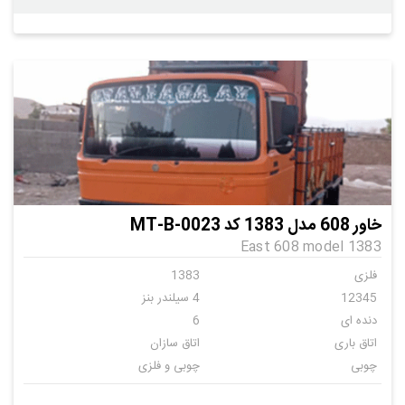
خاور 608 مدل 1383 کد MT-B-0023
East 608 model 1383
فلزی
1383
12345
4 سیلندر بنز
دنده ای
6
اتاق باری
اتاق سازان
چوبی
چوبی و فلزی
ندارد