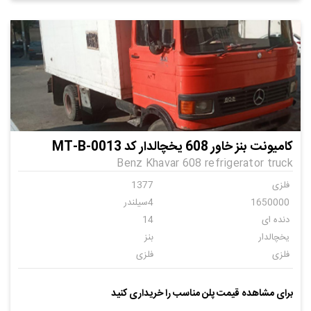
کامیونت بنز خاور 608 یخچالدار کد MT-B-0013
Benz Khavar 608 refrigerator truck
فلزی
1377
1650000
4سیلندر
دنده ای
14
یخچالدار
بنز
فلزی
فلزی
فلزی
برای مشاهده قیمت پلن مناسب را خریداری کنید