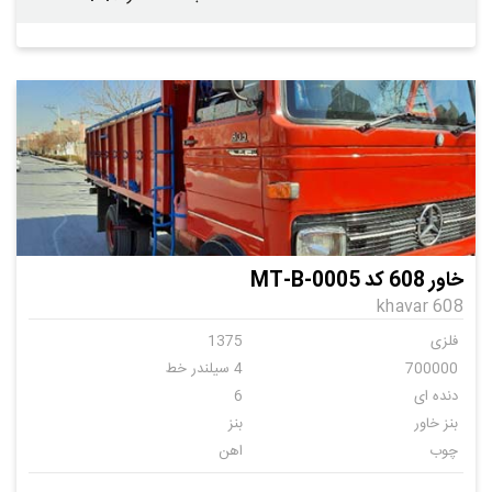
خاور 608 کد MT-B-0005
khavar 608
فلزی
1375
700000
4 سیلندر خط
دنده ای
6
بنز خاور
بنز
چوب
اهن
ندارد