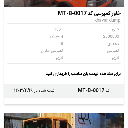
خاور کمپرسی کد MT-B-0017
khavar dump
فلزی
1361
2500000
4 سیلندر
دنده ای
8
کمپرسی
کمپرسی سازان
فلزی
فلزی
ندارد
برای مشاهده قیمت پلن مناسب را خریداری کنید
۱۴۰۳/۴/۱۹
MT-B-0017
کد
:
ثبت شده در
: