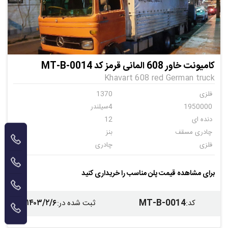
کامیونت خاور 608 المانی قرمز کد MT-B-0014
Khavart 608 red German truck
فلزی
1370
1950000
4سیلندر
دنده ای
12
چادری مسقف
بنز
فلزی
چادری
چادری
برای مشاهده قیمت پلن مناسب را خریداری کنید
۱۴۰۳/۲/۶
MT-B-0014
کد
:
ثبت شده در
: