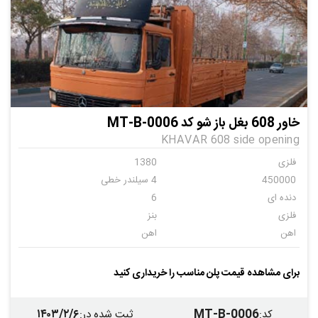
خاور 608 بغل باز شو کد MT-B-0006
KHAVAR 608 side opening
فلزی
1380
450000
4 سیلندر خطی
دنده ای
6
فلزی
بنز
اهن
اهن
ندارد
برای مشاهده قیمت پلن مناسب را خریداری کنید
۱۴۰۳/۲/۶
MT-B-0006
کد
:
ثبت شده در
: