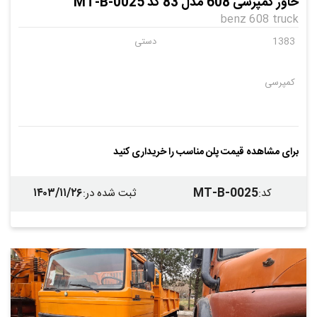
خاور کمپرسی 608 مدل 83 کد MT-B-0025
benz 608 truck
1383
دستی
کمپرسی
برای مشاهده قیمت پلن مناسب را خریداری کنید
۱۴۰۳/۱۱/۲۶
MT-B-0025
کد
:
ثبت شده در
: