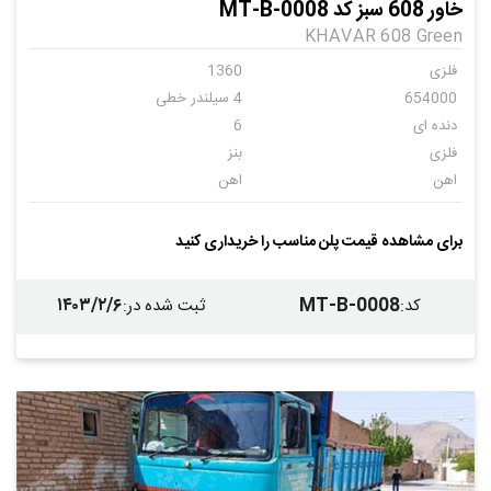
خاور 608 سبز کد MT-B-0008
KHAVAR 608 Green
فلزی
1360
654000
4 سیلندر خطی
دنده ای
6
فلزی
بنز
اهن
اهن
ندارد
برای مشاهده قیمت پلن مناسب را خریداری کنید
۱۴۰۳/۲/۶
MT-B-0008
کد
:
ثبت شده در
: