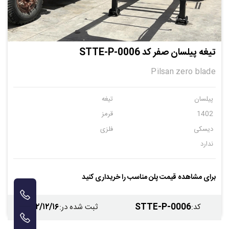
تیغه پیلسان صفر کد STTE-P-0006
Pilsan zero blade
پیلسان
تیغه
1402
قرمز
دیسکی
فلزی
ندارد
برای مشاهده قیمت پلن مناسب را خریداری کنید
۱۴۰۲/۱۲/۱۶
STTE-P-0006
کد
:
ثبت شده در
: