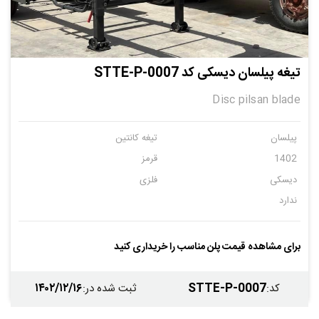
تیغه پیلسان دیسکی کد STTE-P-0007
Disc pilsan blade
پیلسان
تیغه کانتین
1402
قرمز
دیسکی
فلزی
ندارد
برای مشاهده قیمت پلن مناسب را خریداری کنید
۱۴۰۲/۱۲/۱۶
STTE-P-0007
کد
:
ثبت شده در
: