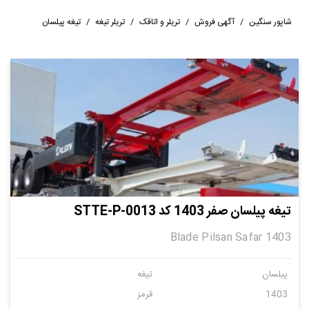
شاپور سنگین
/
آگهی فروش
/
تریلر و اتاقک
/
تریلر تیغه
/
تیغه پیلسان
تیغه پیلسان صفر 1403 کد STTE-P-0013
Blade Pilsan Safar 1403
پیلسان
تیغه
1403
قرمز