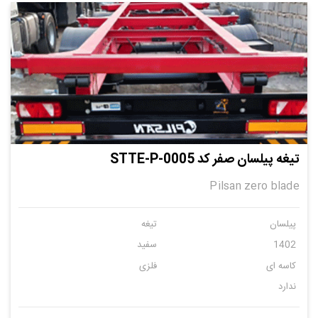
تیغه پیلسان صفر کد STTE-P-0005
Pilsan zero blade
پیلسان
تیغه
1402
سفید
کاسه ای
فلزی
ندارد