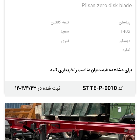
Pilsan zero disk blade
پیلسان
تیغه کانتین
1402
سفید
دیسکی
فلزی
ندارد
برای مشاهده قیمت پلن مناسب را خریداری کنید
۱۴۰۴/۴/۲۳
STTE-P-0010
کد
:
ثبت شده در
: