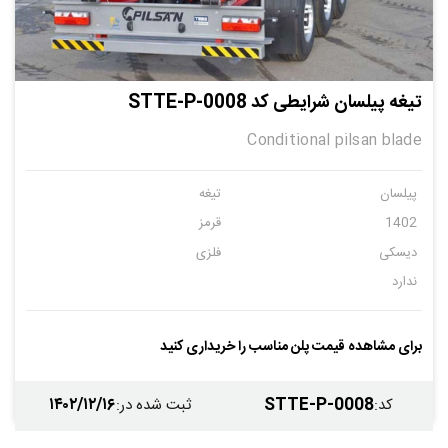
تیغه پیلسان شرایطی کد STTE-P-0008
Conditional pilsan blade
پیلسان
تیغه
1402
قرمز
دیسکی
فلزی
ندارد
برای مشاهده قیمت پلن مناسب را خریداری کنید
۱۴۰۲/۱۲/۱۶
STTE-P-0008
کد
:
ثبت شده در
: