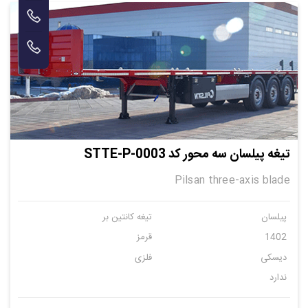
تیغه پیلسان سه محور کد STTE-P-0003
Pilsan three-axis blade
پیلسان
تیغه کانتین بر
1402
قرمز
دیسکی
فلزی
ندارد