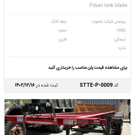
Pilsan tank blade
پیلسان شرکت ماموت
تیغه تانک
1402
سفید
دیسکی
فلزی
ندارد
برای مشاهده قیمت پلن مناسب را خریداری کنید
۱۴۰۲/۱۲/۱۶
STTE-P-0009
کد
:
ثبت شده در
: