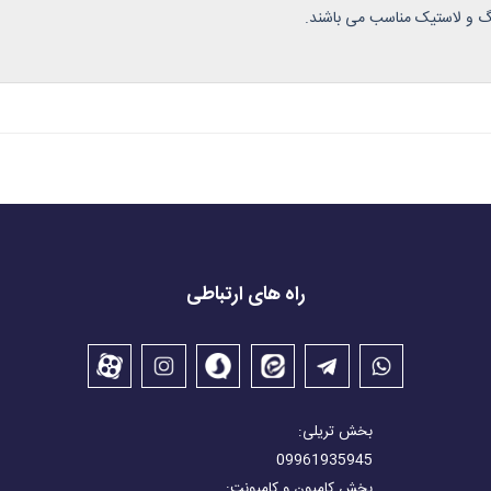
راه های ارتباطی
بخش تریلی:
09961935945
بخش کامیون و کامیونت: