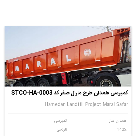
کمپرسی همدان طرح مارال صفر کد STCO-HA-0003
Hamedan Landfill Project Maral Safar
همدان ساز
کمپرسی
1402
نارنجی