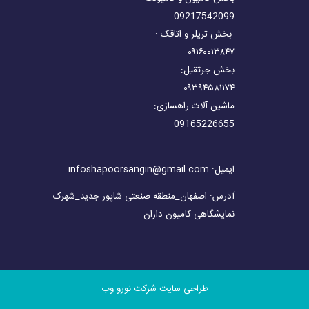
09217542099
بخش تریلر و اتاقک :
۰۹۱۶۰۰۱۳۸۴۷
بخش جرثقیل:
۰۹۳۹۴۵۸۱۱۷۴
ماشین آلات راهسازی:
09165226655
ایمیل: infoshapoorsangin@gmail.com
آدرس: اصفهان_منطقه صنعتی شاپور جدید_شهرک
نمایشگاهی کامیون داران
طراحی سایت شرکت نورو وب