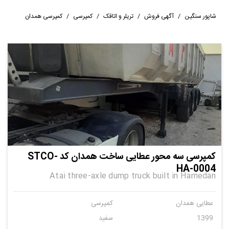
شاپور سنگین
/
آگهی فروش
/
تریلر و اتاقک
/
کمپرسی
/
کمپرسی همدان
کمپرسی سه محور عطایی ساخت همدان کد STCO-
HA-0004
Atai three-axle dump truck built in Hamedan
عطایی همدان
کمپرسی
1399
سفید