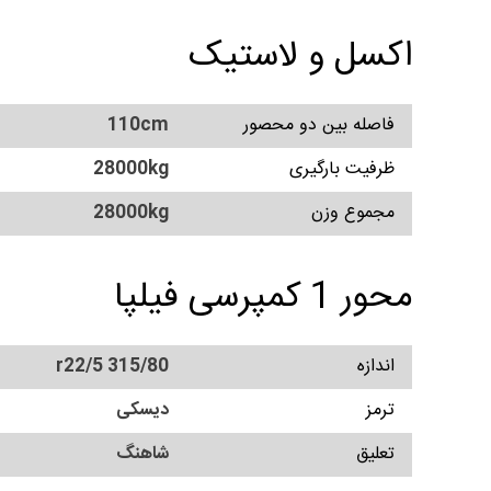
اکسل و لاستیک
فاصله بین دو محصور
110cm
ظرفیت بارگیری
28000kg
مجموع وزن
28000kg
محور 1 کمپرسی فیلپا
اندازه
315/80 r22/5
ترمز
دیسکی
تعلیق
شاهنگ