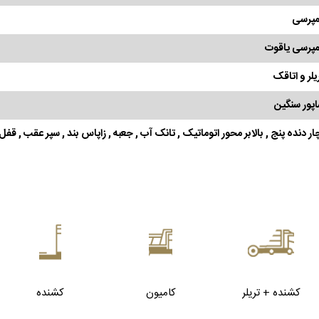
پرسی
پرسی یاقوت
یلر و اتاقک
پور سنگین
ار دنده پنج , بالابر محور اتوماتیک , تانک آب , جعبه , زاپاس بند , سپر عقب , قفل
کشنده + تریلر
کامیون
کشنده