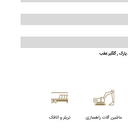
 پارک , گلگیر عقب
ماشین آلات راهسازی
تریلر و اتاقک