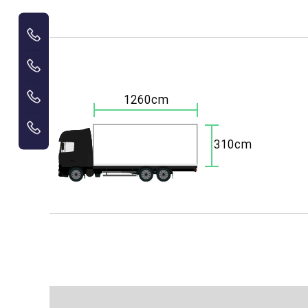
1260cm
310cm