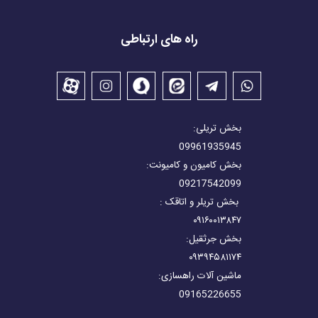
راه های ارتباطی
بخش تریلی:
09961935945
بخش کامیون و کامیونت:
09217542099
بخش تریلر و اتاقک :
۰۹۱۶۰۰۱۳۸۴۷
بخش جرثقیل:
۰۹۳۹۴۵۸۱۱۷۴
ماشین آلات راهسازی:
09165226655