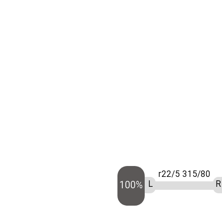
315/80 r22/5
L
R
100%