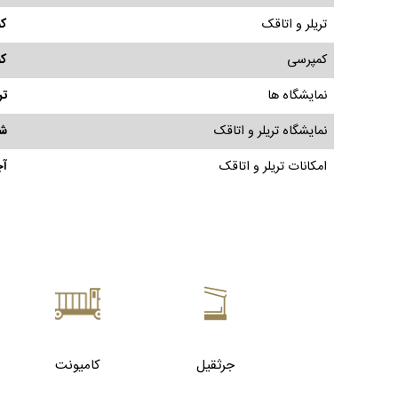
تریلر و اتاقک
کم
کمپرسی
کم
نمایشگاه ها
تر
نمایشگاه تریلر و اتاقک
شا
امکانات تریلر و اتاقک
آچ
جرثقیل
کامیونت