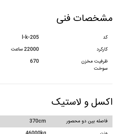
مشخصات فنی
کد
l-k-205
کارکرد
22000 ساعت
ظرفیت مخزن
670
سوخت
اکسل و لاستیک
فاصله بین دو محصور
370cm
وزن
46000kg