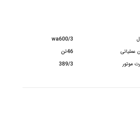
ل
wa600/3
 عملیاتی
46تن
ت موتور
389/3