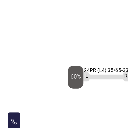
35/65-33 24PR (L4
L
R
60%