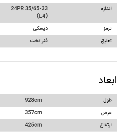
اندازه
35/65-33 24PR
(L4)
ترمز
دیسکی
تعلیق
فنر تخت
ابعاد
طول
928cm
عرض
357cm
ارتفاع
425cm