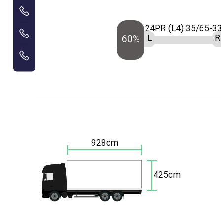
35/65-33 24PR (L4
L
R
60%
928cm
425cm