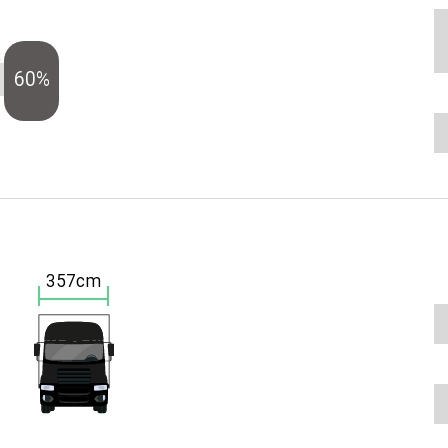
)
60%
357cm