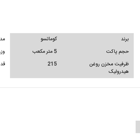
برند
کوماتسو
مد
حجم پاکت
5 متر مکعب
وزن
ظرفیت مخزن روغن
215
قدر
هیدرولیک