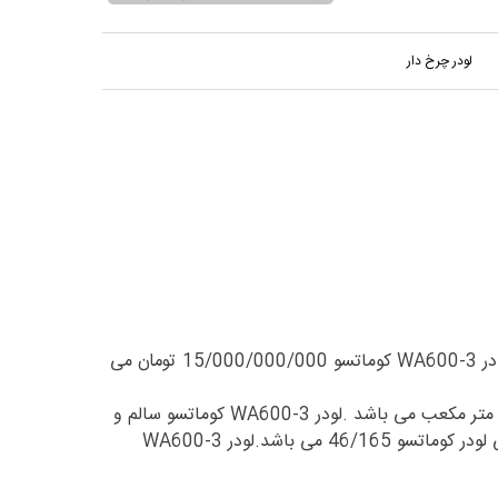
لودر چرخ دار
لودر WA600-3 کوماتسو مدل 2014 سالم و تمیز و اماده برای سرویس دهی به کارکرد 22/000 ساعت کار می باشد قیمت لودر لودر WA600-3 کوماتسو 15/000/000/000 تومان می
ابعاد لودر WA600-3 کوماتسو به این ترتیب می باشد طول لودر 9/28 و به عرض 3/57 و ارتفاع 4/25 می باشد و حجم پاکت 5 متر مکعب می باشد .لودر WA600-3 کوماتسو سالم و
بدون ضربه و شکستگی می باشد و ظرفیت مخزن سوخت 670 لیتر و ظرفیت مخزن خنگ کننده 160 لیتر می باشد و وزن عملیاتی لودر کوماتسو 46/165 می باشد.لودر WA600-3