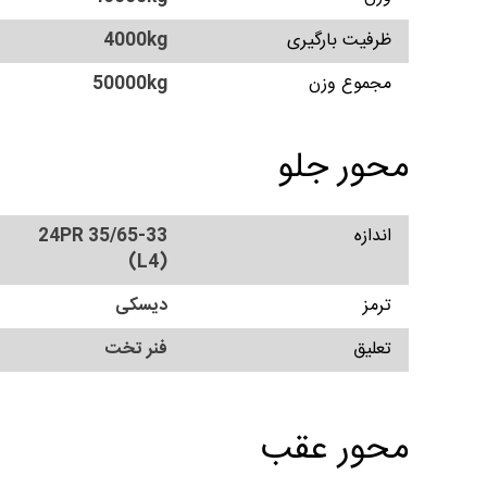
ظرفیت بارگیری
4000kg
مجموع وزن
50000kg
محور جلو
اندازه
35/65-33 24PR
(L4)
ترمز
دیسکی
تعلیق
فنر تخت
محور عقب